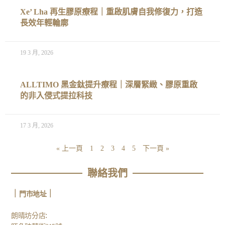
Xe’ Lha 再生膠原療程｜重啟肌膚自我修復力，打造
長效年輕輪廓
19 3 月, 2026
ALLTIMO 黑金鈦提升療程｜深層緊緻、膠原重啟
的非入侵式提拉科技
17 3 月, 2026
« 上一頁
1
2
3
4
5
下一頁 »
聯絡我們
｜
｜
門市地址
:
朗晴坊分店