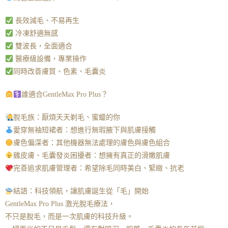
長效減毛、不易再生
冷凍舒適無感
雙波長，全面適合
醫療級設備，專業操作
同時改善膚質、色素、毛囊炎
誰適合GentleMax Pro Plus？
脫毛族：厭煩天天剃毛、蜜蠟的你
愛穿無袖短裙者：想進行無瑕腋下與肌膚接觸
膚色偏深者：其他機器無法處理的膚色與膚色組合
雞皮膚、毛囊發炎困擾者：想擁有真正的滑嫩肌膚
完善追求肌膚管理者：希望除毛同時美白、緊緻、抗老
結語：科技領航，讓肌膚誕生從「毛」開始
GentleMax Pro Plus 激光脫毛療法，
不只是脫毛，而是一次肌膚的科技升級。