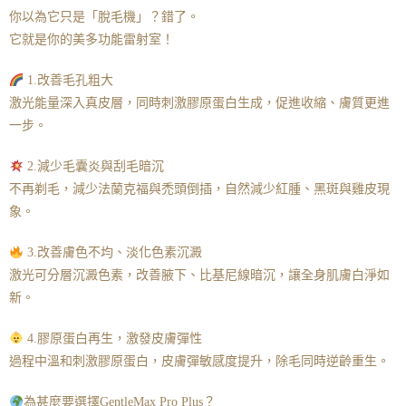
你以為它只是「脫毛機」？錯了。
它就是你的美多功能雷射室！
1.改善毛孔粗大
激光能量深入真皮層，同時刺激膠原蛋白生成，促進收縮、膚質更進
一步。
2.減少毛囊炎與刮毛暗沉
不再剃毛，減少法蘭克福與禿頭倒插，自然減少紅腫、黑斑與雞皮現
象。
3.改善膚色不均、淡化色素沉澱
激光可分層沉澱色素，改善腋下、比基尼線暗沉，讓全身肌膚白淨如
新。
4.膠原蛋白再生，激發皮膚彈性
過程中溫和刺激膠原蛋白，皮膚彈敏感度提升，除毛同時逆齡重生。
為甚麼要選擇GentleMax Pro Plus？