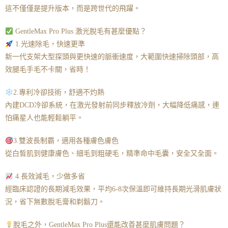
這不僅僅是提升版本，而是跨世代的飛躍。
GentleMax Pro Plus 激光脫毛有甚麼優點？
1.光速除毛，快速更準
新一代支架大型探頭與更快速的脈衝速度，大範圍快速掃除頭部，高
效腿毛手毛不卡關，省時！
2.專利冷卻技術，舒適不灼熱
內建DCD冷卻系統，在激光發射前同步釋放冷劑，大幅降低痛感，連
怕痛星人也能輕鬆躺平。
3.雙波長制霸，適用各種膚色膚色
從白皙肌到健康膚色、細毛到粗硬毛，精準命中毛囊，安全又全面。
4.長效減毛，少做多省
經臨床認證的長期減毛效果，平均6-8次保溫即可維持長期光滑肌膚狀
況，省下無數脫毛膏和剃鬍刀。
脫毛之外，GentleMax Pro Plus還能改善甚麼肌膚問題？