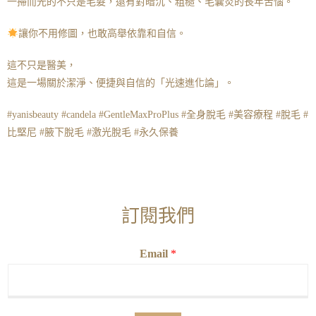
一掃而光的不只是毛髮，還有對暗沉、粗糙、毛囊炎的長年苦惱。
讓你不用修圖，也敢高舉依靠和自信。
這不只是醫美，
這是一場關於潔淨、便捷與自信的「光速進化論」。
#yanisbeauty #candela #GentleMaxProPlus #全身脫毛 #美容療程 #脫毛 #
比堅尼 #腋下脫毛 #激光脫毛 #永久保養
訂閱我們
Email
*