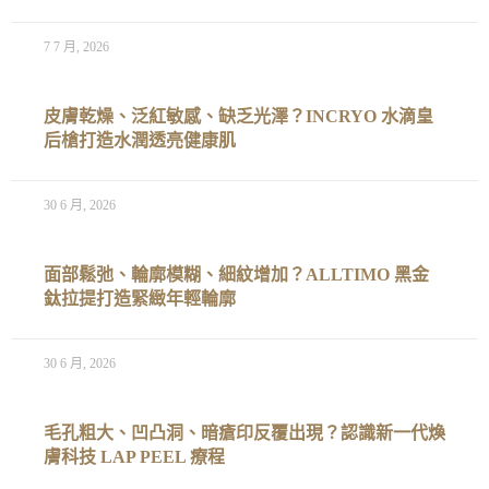
7 7 月, 2026
皮膚乾燥、泛紅敏感、缺乏光澤？INCRYO 水滴皇
后槍打造水潤透亮健康肌
30 6 月, 2026
面部鬆弛、輪廓模糊、細紋增加？ALLTIMO 黑金
鈦拉提打造緊緻年輕輪廓
30 6 月, 2026
毛孔粗大、凹凸洞、暗瘡印反覆出現？認識新一代煥
膚科技 LAP PEEL 療程