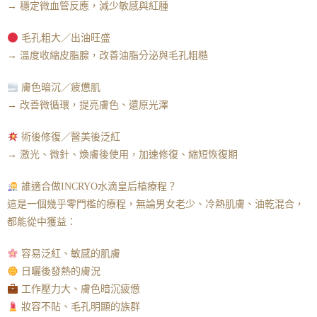
→ 穩定微血管反應，減少敏感與紅腫
毛孔粗大／出油旺盛
→ 溫度收縮皮脂腺，改善油脂分泌與毛孔粗糙
膚色暗沉／疲憊肌
→ 改善微循環，提亮膚色、還原光澤
術後修復／醫美後泛紅
→ 激光、微針、煥膚後使用，加速修復、縮短恢復期
誰適合做INCRYO水滴皇后槍療程？
這是一個幾乎零門檻的療程，無論男女老少、冷熱肌膚、油乾混合，
都能從中獲益：
容易泛紅、敏感的肌膚
日曬後發熱的膚況
工作壓力大、膚色暗沉疲憊
妝容不貼、毛孔明顯的族群