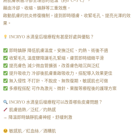
將肌膚表層冷卻至理想的低溫（約0°C~5°C），
藉由冷卻、收縮、鎮靜等三重效應，
啟動肌膚的抗炎修復機制，達到即時穩膚、收緊毛孔、提亮光澤的效
果。
INCRYO 水滴皇后槍療程有甚麼好處與優點？
即時鎮靜 降低肌膚溫度，安撫泛紅、灼熱、術後不適
收緊毛孔 溫度驟降讓毛孔緊縮，膚質即時細緻平滑
提亮膚色 減少微血管擴張，改善膚色暗沉與泛紅
提升吸收力 冷卻後肌膚重啟吸收力，搭配導入效果更佳
無入侵性 不打針、不脫皮、無恢復期，敏感肌也可做
多療程搭配 可作為激光、微針、果酸等療程後的護理方案
INCRYO 水滴皇后槍療程可以改善哪些皮膚問題？
肌膚過熱／泛紅／灼熱感
→ 降溫即時鎮靜肌膚神經，舒緩刺激
敏感肌／紅血絲／酒糟肌