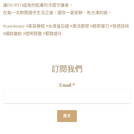
讓INCRYO成為你肌膚的冷感守護者，
在每一次熱鬧城市生活之後，還你一張安靜、有光澤的臉。
#yanisbeauty #美容療程 #水滴皇后槍 #激活膠原 #膠原彈力 #穿透技術
#細紋皺紋 #透明質酸 #緊緻提升
訂閱我們
Email
*
提交