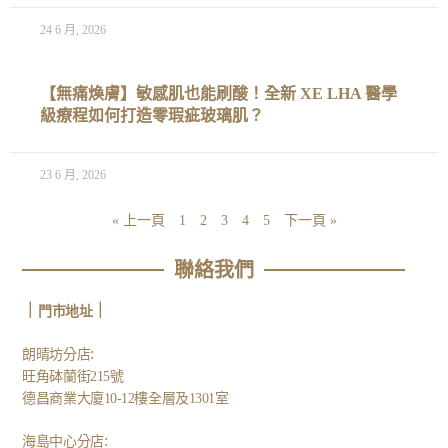
24 6 月, 2026
【無痛煥膚】敏感肌也能刷酸！全新 XE LHA 醫學
級療程如何打造零瑕疵玻璃肌？
23 6 月, 2026
« 上一頁
1
2
3
4
5
下一頁 »
聯絡我們
｜
｜
門市地址
:
朗晴坊分店
旺角砵蘭街215號
德昌商業大廈10-12樓全層及1301室
:
海島中心分店