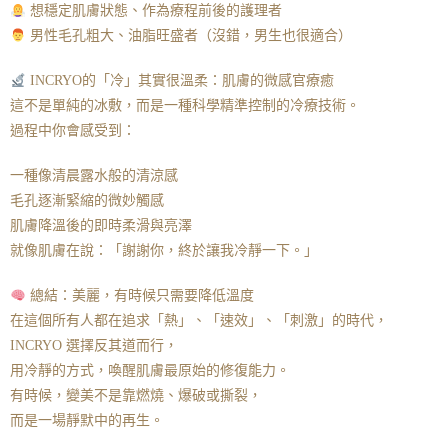
想穩定肌膚狀態、作為療程前後的護理者
男性毛孔粗大、油脂旺盛者（沒錯，男生也很適合）
INCRYO的「冷」其實很溫柔：肌膚的微感官療癒
這不是單純的冰敷，而是一種科學精準控制的冷療技術。
過程中你會感受到：
一種像清晨露水般的清涼感
毛孔逐漸緊縮的微妙觸感
肌膚降溫後的即時柔滑與亮澤
就像肌膚在說：「謝謝你，終於讓我冷靜一下。」
總結：美麗，有時候只需要降低溫度
在這個所有人都在追求「熱」、「速效」、「刺激」的時代，
INCRYO 選擇反其道而行，
用冷靜的方式，喚醒肌膚最原始的修復能力。
有時候，變美不是靠燃燒、爆破或撕裂，
而是一場靜默中的再生。