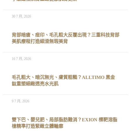
30 7 月, 2026
背部暗瘡、痘印、毛孔粗大反覆出現？三重科技背部
美肌療程打造細滑無瑕美背
16 7 月, 2026
毛孔粗大、暗沉無光、膚質粗糙？ALLTIMO 黑金
鈦重塑細緻透亮水光肌
9 7 月, 2026
雙下巴、嬰兒肥、局部脂肪難消？EXION 標靶溶脂
槍精準打造緊緻立體輪廓