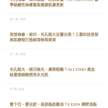
學級鹼性煥膚重啟健康肌膚更新
30 7 月, 2026
背部暗瘡、痘印、毛孔粗大反覆出現？三重科技背部
美肌療程打造細滑無瑕美背
16 7 月, 2026
毛孔粗大、暗沉無光、膚質粗糙？ALLTIMO 黑金
鈦重塑細緻透亮水光肌
9 7 月, 2026
雙下巴、嬰兒肥、局部脂肪難消？EXION 標靶溶脂