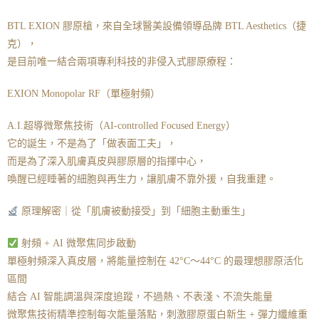
BTL EXION 膠原槍，來自全球醫美設備領導品牌 BTL Aesthetics（捷
克），
是目前唯一結合兩項專利科技的非侵入式膠原療程：
EXION Monopolar RF（單極射頻）
A.I.超導微聚焦技術（AI-controlled Focused Energy）
它的誕生，不是為了「做表面工夫」，
而是為了深入肌膚真皮與膠原層的指揮中心，
喚醒已經睡著的細胞與再生力，讓肌膚不靠外援，自我重建。
原理解密｜從「肌膚被動接受」到「細胞主動重生」
射頻 + AI 微聚焦同步啟動
單極射頻深入真皮層，將能量控制在 42°C～44°C 的最理想膠原活化
區間
結合 AI 智能調溫與深度追蹤，不過熱、不表淺、不流失能量
微聚焦技術精準控制每次能量落點，刺激膠原蛋白新生 + 彈力纖維重