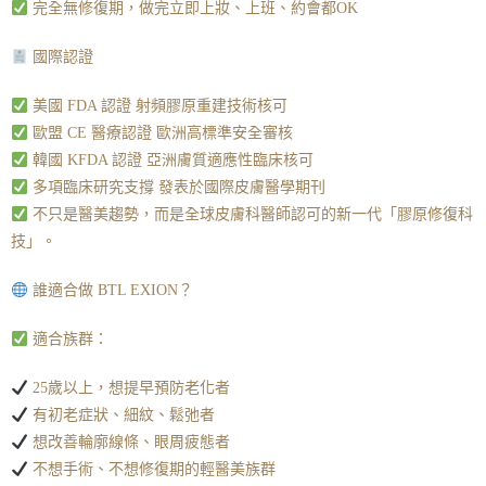
完全無修復期，做完立即上妝、上班、約會都OK
國際認證
美國 FDA 認證 射頻膠原重建技術核可
歐盟 CE 醫療認證 歐洲高標準安全審核
韓國 KFDA 認證 亞洲膚質適應性臨床核可
多項臨床研究支撐 發表於國際皮膚醫學期刊
不只是醫美趨勢，而是全球皮膚科醫師認可的新一代「膠原修復科
技」。
誰適合做 BTL EXION？
適合族群：
25歲以上，想提早預防老化者
有初老症狀、細紋、鬆弛者
想改善輪廓線條、眼周疲態者
不想手術、不想修復期的輕醫美族群