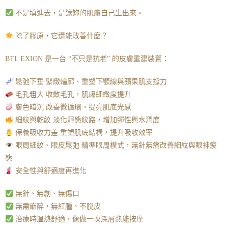
不是填進去，是讓妳的肌膚自己生出來。
除了膠原，它還能改善什麼？
BTL EXION 是一台 “不只是抗老” 的皮膚重建裝置：
鬆弛下垂 緊緻輪廓、重塑下顎線與蘋果肌支撐力
毛孔粗大 收斂毛孔，肌膚細緻度提升
膚色暗沉 改善微循環，提亮肌底光感
細紋與乾紋 淡化靜態紋路，增加彈性與水潤度
保養吸收力差 重塑肌底結構，提升吸收效率
眼周細紋、眼皮鬆弛 精準眼周模式，無針無痛改善細紋與眼神疲
態
安全性與舒適度再進化
無針、無創、無傷口
無需麻醉，無紅腫、不脫皮
治療時溫熱舒適，像做一次深層熱能按摩