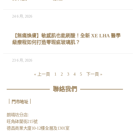
24 6 月, 2026
【無痛煥膚】敏感肌也能刷酸！全新 XE LHA 醫學
級療程如何打造零瑕疵玻璃肌？
23 6 月, 2026
« 上一頁
1
2
3
4
5
下一頁 »
聯絡我們
｜
｜
門市地址
:
朗晴坊分店
旺角砵蘭街215號
德昌商業大廈10-12樓全層及1301室