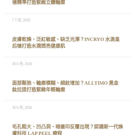
槍精準打造緊緻立體輪廓
7 7 月, 2026
皮膚乾燥、泛紅敏感、缺乏光澤？INCRYO 水滴皇
后槍打造水潤透亮健康肌
30 6 月, 2026
面部鬆弛、輪廓模糊、細紋增加？ALLTIMO 黑金
鈦拉提打造緊緻年輕輪廓
30 6 月, 2026
毛孔粗大、凹凸洞、暗瘡印反覆出現？認識新一代煥
膚科技 LAP PEEL 療程