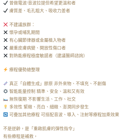
曾做電波/音波拉提但希望更溫和者
膚質差、毛孔粗大、吸收力差者
不建議族群：
懷孕或哺乳期間
有心臟節律器或金屬植入物者
嚴重皮膚病變、開放性傷口者
對熱能療程極度敏感者（建議醫師諮詢）
療程優勢總整理
真正「自體生成」膠原 非外來物、不填充、不創傷
智能能量控制 精準、安全、溫和又有效
無恢復期 不影響生活、工作、社交
多效性 緊緻、亮白、細緻、澎潤同步發生
可疊加其他療程 可搭配音波、導入、注射等療程加乘效果
不是逆齡，是「重啟肌膚的彈性指令」
有些療程是補救，