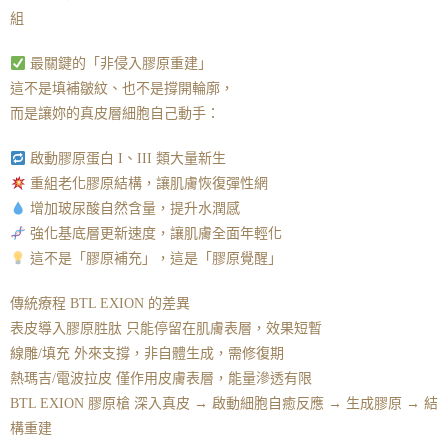
組
最關鍵的「非侵入膠原重建」
這不是填補皺紋、也不是撐開輪廓，
而是讓妳的真皮層細胞自己動手：
啟動膠原蛋白 I、III 類大量新生
重組老化膠原結構，讓肌膚恢復彈性網
增加玻尿酸自然含量，提升水潤感
強化基底層更新速度，讓肌膚全面年輕化
這不是「膠原補充」，這是「膠原覺醒」
傳統療程 BTL EXION 的差異
表皮導入膠原胜肽 只能停留在肌膚表層，效果短暫
線雕/填充 外來支撐，非自體生成，需修復期
熱瑪吉/電波拉皮 僅作用皮膚表層，能量滲透有限
BTL EXION 膠原槍 深入真皮 → 啟動細胞自癒反應 → 生成膠原 → 結
構重建