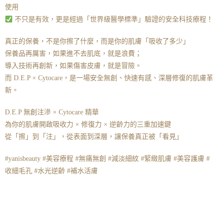
使用
不只是有效，更是經過「世界級醫學標準」驗證的安全科技療程！
真正的保養，不是你擦了什麼，而是你的肌膚「吸收了多少」
保養品再厲害，如果進不去肌底，就是浪費；
導入技術再創新，如果傷害皮膚，就是冒險。
而 D.E.P × Cytocare，是一場安全無創、快速有感、深層修復的肌膚革
新。
D.E.P 無創注滲 × Cytocare 精華
為你的肌膚開啟吸收力 × 修復力 × 逆齡力的三重加速鍵
從「擦」到「注」，從表面到深層，讓保養真正被「看見」
#yanisbeauty #美容療程 #無痛無創 #減淡細紋 #緊緻肌膚 #美容護膚 #
收細毛孔 #水光逆齡 #補水活膚