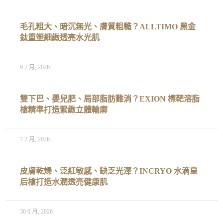
毛孔粗大、暗沉無光、膚質粗糙？ALLTIMO 黑金
鈦重塑細緻透亮水光肌
9 7 月, 2026
雙下巴、嬰兒肥、局部脂肪難消？EXION 標靶溶脂
槍精準打造緊緻立體輪廓
7 7 月, 2026
皮膚乾燥、泛紅敏感、缺乏光澤？INCRYO 水滴皇
后槍打造水潤透亮健康肌
30 6 月, 2026