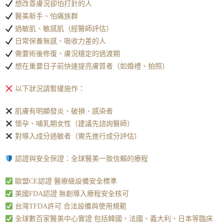
想改善膚況卻怕打針的人
醫美新手、怕痛族群
過敏肌、敏感肌（經醫師評估）
日常保養無感、吸收力差的人
需要術後修復、膚況穩定的過渡期
想在重要日子前快速提亮膚質者（如婚禮、拍照）
以下狀況請暫緩施作：
肌膚有明顯發炎、破損、感染者
懷孕、哺乳期女性（建議先諮詢醫師）
對導入成分過敏者（需先進行成分評估）
認證與安全保證：全球醫美一致信賴的療程
歐盟CE認證 醫療級設備安全標準
美國FDA認證 無創導入療程安全核可
台灣TFDA許可 合法設備與使用規範
全球數百家醫美中心實證 包括韓國、法國、義大利、日本等臨床