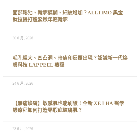
面部鬆弛、輪廓模糊、細紋增加？ALLTIMO 黑金
鈦拉提打造緊緻年輕輪廓
30 6 月, 2026
毛孔粗大、凹凸洞、暗瘡印反覆出現？認識新一代煥
膚科技 LAP PEEL 療程
24 6 月, 2026
【無痛煥膚】敏感肌也能刷酸！全新 XE LHA 醫學
級療程如何打造零瑕疵玻璃肌？
23 6 月, 2026