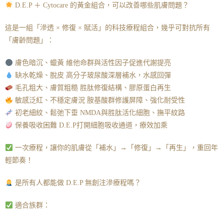
D.E.P ＋ Cytocare 的黃金組合，可以改善哪些肌膚問題？
這是一組「滲透 × 修復 × 賦活」的科技療程組合，幾乎可對抗所有
「膚齡問題」：
膚色暗沉、蠟黃 維他命群與活性因子促進代謝提亮
缺水乾燥、脫皮 高分子玻尿酸深層補水，水感回彈
毛孔粗大、膚質粗糙 胜肽修復結構、膠原蛋白再生
敏感泛紅、不穩定膚況 胺基酸群修護屏障、強化耐受性
初老細紋、鬆弛下垂 NMDA與胜肽活化細胞、撫平紋路
保養吸收困難 D.E.P打開細胞吸收通道，療效加乘
一次療程，讓你的肌膚從「補水」→「修復」→「再生」，重回年
輕節奏！
是所有人都能做 D.E.P 無創注滲療程嗎？
適合族群：