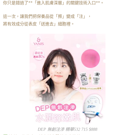
你只是錯過了**「進入肌膚深層」的關鍵技術入口**。
這一次，讓我們把保養品從「擦」變成「注」，
將有效成分從表皮「送進去」細胞裡。
DEP 無創注滲 精華532 715 $888