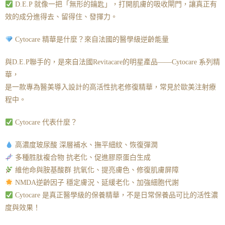
D.E.P 就像一把「無形的鑰匙」，打開肌膚的吸收閘門，讓真正有
效的成分進得去、留得住、發揮力。
Cytocare 精華是什麼？來自法國的醫學級逆齡能量
與D.E.P聯手的，是來自法國Revitacare的明星產品——Cytocare 系列精
華，
是一款專為醫美導入設計的高活性抗老修復精華，常見於歐美注射療
程中。
Cytocare 代表什麼？
高濃度玻尿酸 深層補水、撫平細紋、恢復彈潤
多種胜肽複合物 抗老化、促進膠原蛋白生成
維他命與胺基酸群 抗氧化、提亮膚色、修復肌膚屏障
NMDA逆齡因子 穩定膚況、延緩老化、加強細胞代謝
Cytocare 是真正醫學級的保養精華，不是日常保養品可比的活性濃
度與效果！