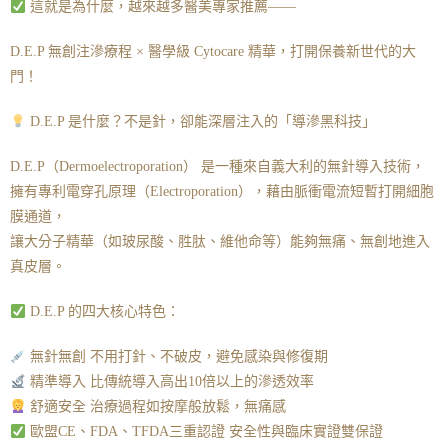
這就是為什麼，越來越多醫美專家推薦——
D.E.P 無創注滲療程 × 醫學級 Cytocare 精華，打開保養新世代的大
門！
D.E.P 是什麼？不是針，卻能深層注入的「導滲黑科技」
D.E.P（Dermoelectroporation） 是一種來自義大利的無針導入技術，
擁有專利電穿孔原理（Electroporation），藉由脈衝電流短暫打開細胞
膜通道，
讓大分子精華（如玻尿酸、胜肽、維他命等）能夠無痛、無創地進入
真皮層。
D.E.P 的四大核心特色：
無針無創 不用打針、不破皮，避免感染與修復期
精準導入 比傳統導入高出10倍以上的滲透效率
舒適安全 治療過程如按摩般放鬆，無痛感
歐盟CE、FDA、TFDA三重認證 安全性與臨床實證雙保證