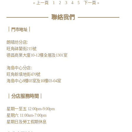
« 上一頁
1
2
3
4
5
下一頁 »
聯絡我們
｜
｜
門市地址
:
朗晴坊分店
旺角砵蘭街215號
德昌商業大廈10-12樓全層及1301室
:
海島中心分店
旺角新填地街470號
海島中心8樓03室及10樓03-04室
｜分店服務時間｜
星期一至五 12:00pm-9:00pm
星期六 11:00am-7:00pm
星期日及勞工假期休息