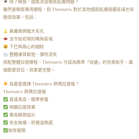
除了眼部，還能改善哪些肌膚問題？
雖然是眼部專用療程，但 Thermatrix 對於其他細部肌膚困擾區域也有
極佳效果，包括：
鼻翼兩側粗大毛孔
法令紋初現的嘴角區域
下巴與眉心的細紋
整體膚質鬆弛、彈性流失
搭配整體拉提療程，Thermatrix 可成為精準「收邊」的完美助手，讓
細節更到位，效果更完整。
為甚麼選擇 Thermatrix 熱瑪拉提槍？
Thermatrix 熱瑪拉提槍
直達真皮，精準修復
明顯拉提效果
專為眼周設計
完全無痛，舒適溫熱感
無恢復期