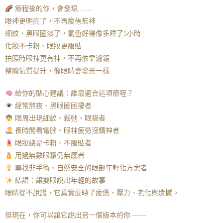
療程後的你，會發現……
眼神更明亮了，不再疲倦無神
細紋、黑眼圈淡了，氣色好得像多睡了5小時
化妝不卡粉、眼妝更服貼
拍照時眼神更有神，不再依靠濾鏡
整體氣質提升，像眼睛會發光一樣
給你的貼心建議：誰最適合這項療程？
經常熬夜、黑眼圈困擾者
眼周出現細紋、鬆弛、眼袋者
長時間看電腦、眼神疲勞沒精神者
眼妝總是卡粉、不服貼者
用過無數眼霜仍無感者
尋找非手術、自然安全的眼部年輕化方案者
結語：讓雙眼說出年輕的故事
眼睛從不說謊，它真實反映了疲憊、壓力、老化與遺憾。
但現在，你可以讓它說出另一個版本的你 ——