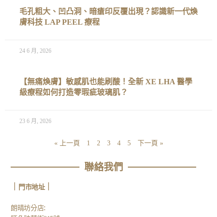
毛孔粗大、凹凸洞、暗瘡印反覆出現？認識新一代煥
膚科技 LAP PEEL 療程
24 6 月, 2026
【無痛煥膚】敏感肌也能刷酸！全新 XE LHA 醫學
級療程如何打造零瑕疵玻璃肌？
23 6 月, 2026
« 上一頁
1
2
3
4
5
下一頁 »
聯絡我們
｜
｜
門市地址
:
朗晴坊分店