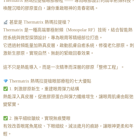
Thermatrix 熱瑪拉提槍眼部療程 —— 專為眼部設計的精準射頻科技，
喚醒沉睡的膠原蛋白，讓你重啟眼神的青春密碼。
甚麼是 Thermatrix 熱瑪拉提槍？
Thermatrix 是一種高端單極射頻（Monopolar RF）技術，結合智能熱
控系統與微型探頭設計，專為眼周等精細部位打造。
它透過射頻能量加熱真皮層，啟動肌膚自癒系統，修復老化膠原 + 刺
激新生膠原，實現自然、無創的緊緻回春效果。
這不只是熱能導入，而是一次精準而深層的膠原「整修工程」。
Thermatrix 熱瑪拉提槍眼部療程的七大優點
1. 刺激膠原新生，重建眼周彈力結構
熱能深入真皮層，促進膠原蛋白與彈力纖維增生，讓眼周肌膚由鬆弛
變緊實。
2. 撫平細紋皺紋，實現無痕雙眼
有效改善眼尾魚尾紋、下眼細紋，減淡歲月的痕跡，讓眼神更柔和年
輕。