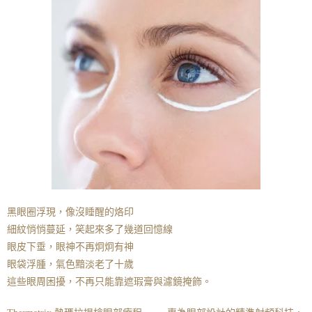
黑眼圈浮現，像沒睡醒的烙印
細紋悄悄蔓延，笑起來多了幾道回憶線
眼皮下垂，眼神不再炯炯有神
眼袋浮腫，氣色黯淡老了十歲
這些眼周困擾，不再只能靠遮瑕膏與濾鏡掩飾。