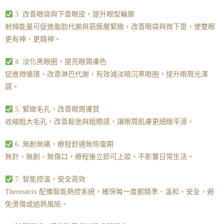
3. 改善眼袋與下垂眼皮，提升眼型輪廓
射頻能量可促進脂肪代謝與筋膜層緊緻，改善眼袋與微下垂，使雙眼
更有神、更精神。
4. 淡化黑眼圈，提亮眼周膚色
促進微循環、改善淋巴代謝，有效減淡暗沉黑眼圈，提升眼周光澤
感。
5. 緊緻毛孔，改善眼周膚質
收縮粗大毛孔，改善鬆弛與粗糙感，讓眼周肌膚更細緻平滑。
6. 無創無痛，療程舒適無恢復期
無針、無創、無傷口，療程後立即可上妝，不影響日常生活。
7. 智能控溫，安全高效
Thermatrix 配備智能熱控系統，確保每一度都精準、溫和、安全，避
免燙傷或過熱風險。