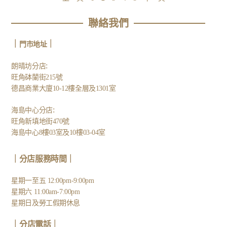
聯絡我們
｜
｜
門市地址
:
朗晴坊分店
旺角砵蘭街215號
德昌商業大廈10-12樓全層及1301室
:
海島中心分店
旺角新填地街470號
海島中心8樓03室及10樓03-04室
｜分店服務時間｜
星期一至五 12:00pm-9:00pm
星期六 11:00am-7:00pm
星期日及勞工假期休息
｜
分店電話
｜