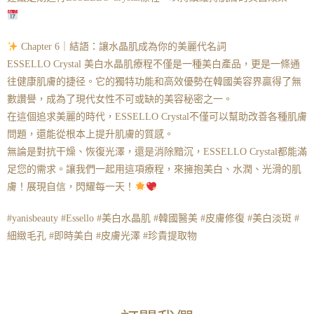
Chapter 6｜結語：讓水晶肌成為你的美麗代名詞
ESSELLO Crystal 美白水晶肌療程不僅是一種美白產品，更是一條通
往健康肌膚的捷径。它的獨特功能和高效優勢在韓國美容界贏得了無
數讚譽，成為了現代女性不可或缺的美容秘密之一。
在這個追求美麗的時代，ESSELLO Crystal不僅可以幫助改善各種肌膚
問題，還能從根本上提升肌膚的質感。
無論是對抗干燥、恢復光澤，還是消除黯沉，ESSELLO Crystal都能滿
足您的需求。讓我們一起用這項療程，來擁抱美白、水潤、光滑的肌
膚！展現自信，閃耀每一天！
#yanisbeauty #Essello #美白水晶肌 #韓國醫美 #皮膚修復 #美白淡斑 #
細緻毛孔 #即時美白 #皮膚光澤 #珍貴提取物