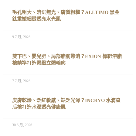
毛孔粗大、暗沉無光、膚質粗糙？ALLTIMO 黑金
鈦重塑細緻透亮水光肌
9 7 月, 2026
雙下巴、嬰兒肥、局部脂肪難消？EXION 標靶溶脂
槍精準打造緊緻立體輪廓
7 7 月, 2026
皮膚乾燥、泛紅敏感、缺乏光澤？INCRYO 水滴皇
后槍打造水潤透亮健康肌
30 6 月, 2026