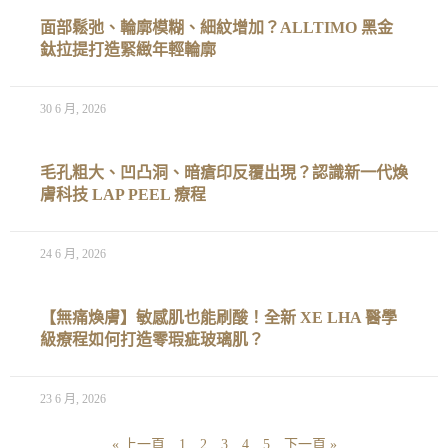
面部鬆弛、輪廓模糊、細紋增加？ALLTIMO 黑金
鈦拉提打造緊緻年輕輪廓
30 6 月, 2026
毛孔粗大、凹凸洞、暗瘡印反覆出現？認識新一代煥
膚科技 LAP PEEL 療程
24 6 月, 2026
【無痛煥膚】敏感肌也能刷酸！全新 XE LHA 醫學
級療程如何打造零瑕疵玻璃肌？
23 6 月, 2026
« 上一頁
1
2
3
4
5
下一頁 »