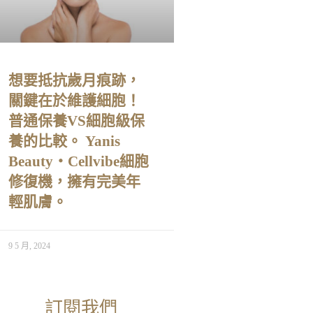
想要抵抗歲月痕跡，
關鍵在於維護細胞！
普通保養VS細胞級保
養的比較。 Yanis
Beauty・Cellvibe細胞
修復機，擁有完美年
輕肌膚。
9 5 月, 2024
訂閱我們