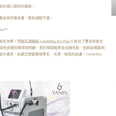
助於減少感染的風險。
膚品來舒緩皮膚，幫助減輕不適。
us™️
脫毛效果！而
脫毛頂級版 GentleMax Pro Plus™️
結合了雙波長組合
膚色類型，深色皮膚同樣得到照顧。對於頑固粗黑及幼細毛髮，這款設備能夠
膚質。如果您想要實現零毛、光滑、無瑕的肌膚，GentleMax