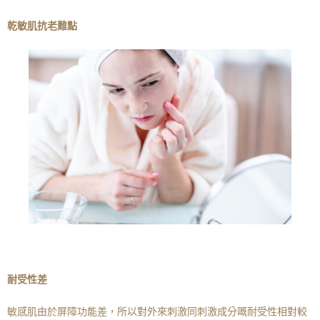
乾敏肌抗老難點
耐受性差
敏感肌由於屏障功能差，所以對外來刺激同刺激成分嘅耐受性相對較