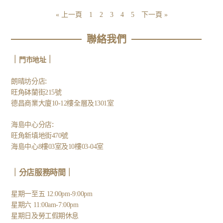
« 上一頁
1
2
3
4
5
下一頁 »
聯絡我們
｜
｜
門市地址
:
朗晴坊分店
旺角砵蘭街215號
德昌商業大廈10-12樓全層及1301室
:
海島中心分店
旺角新填地街470號
海島中心8樓03室及10樓03-04室
｜分店服務時間｜
星期一至五 12:00pm-9:00pm
星期六 11:00am-7:00pm
星期日及勞工假期休息