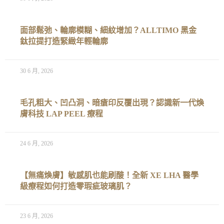
面部鬆弛、輪廓模糊、細紋增加？ALLTIMO 黑金
鈦拉提打造緊緻年輕輪廓
30 6 月, 2026
毛孔粗大、凹凸洞、暗瘡印反覆出現？認識新一代煥
膚科技 LAP PEEL 療程
24 6 月, 2026
【無痛煥膚】敏感肌也能刷酸！全新 XE LHA 醫學
級療程如何打造零瑕疵玻璃肌？
23 6 月, 2026