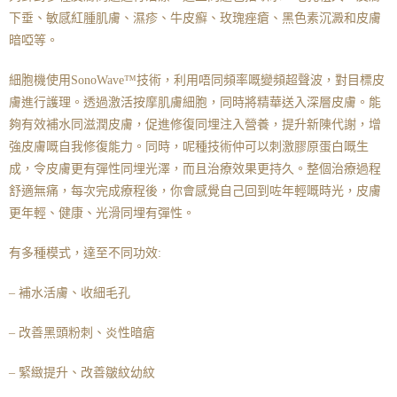
下垂、敏感紅腫肌膚、濕疹、牛皮癬、玫瑰痤瘡、黑色素沉澱和皮膚
暗啞等。
細胞機使用SonoWave™️技術，利用唔同頻率嘅變頻超聲波，對目標皮
膚進行護理。透過激活按摩肌膚細胞，同時將精華送入深層皮膚。能
夠有效補水同滋潤皮膚，促進修復同埋注入營養，提升新陳代謝，增
強皮膚嘅自我修復能力。同時，呢種技術仲可以刺激膠原蛋白嘅生
成，令皮膚更有彈性同埋光澤，而且治療效果更持久。整個治療過程
舒適無痛，每次完成療程後，你會感覺自己回到咗年輕嘅時光，皮膚
更年輕、健康、光滑同埋有彈性。
有多種模式，達至不同功效:
– 補水活膚、收細毛孔
– 改善黑頭粉刺、炎性暗瘡
– 緊緻提升、改善皺紋幼紋