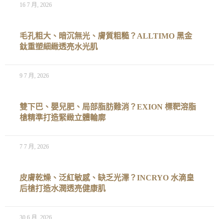
16 7 月, 2026
毛孔粗大、暗沉無光、膚質粗糙？ALLTIMO 黑金
鈦重塑細緻透亮水光肌
9 7 月, 2026
雙下巴、嬰兒肥、局部脂肪難消？EXION 標靶溶脂
槍精準打造緊緻立體輪廓
7 7 月, 2026
皮膚乾燥、泛紅敏感、缺乏光澤？INCRYO 水滴皇
后槍打造水潤透亮健康肌
30 6 月, 2026