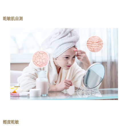
乾敏肌自測
輕度乾敏