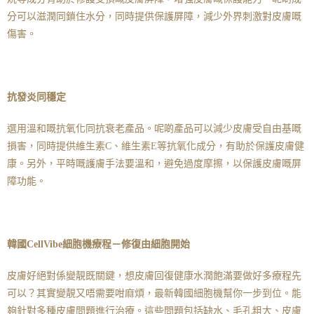
分可以滋潤同鎖住水分，同時提供保護屏障，減少外界刺激對皮膚嘅
傷害。
抗發炎同穩定
選用溫和嘅抗氧化同抗衰老產品。呢啲產品可以減少皮膚受自由基嘅
損害，同時提供維生素C、維生素E等抗氧化成分，有助於保護皮膚健
康。另外，平時嘅護膚手法要溫和，避免過度摩擦，以保護皮膚嘅屏
障功能。
韓國CellVibe細胞機療程－修復由細胞開始
皮膚好絕對係變靚既關鍵，想皮膚回復健康水潤飽滿要做好多療程先
可以？其實變靚又唔需要咁麻煩，最新韓國細胞機幫你一步到位。能
夠針對多種皮膚問題進行治療。這些問題包括缺水、毛孔粗大、皮膚