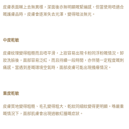
皮膚表面睇上去無異樣，潔面後亦無明顯嘅緊繃感，但當使用唔適合
嘅護膚品時，皮膚會逐漸失去光澤，變得暗淡無光。
中度乾敏
皮膚紋理變得粗糙而且唔平滑，上妝容易出現卡粉同浮粉嘅情況。卸
妝洗臉後，面部容易泛紅，而且持續一段時間，亦伴隨一定程度嘅刺
痛感。當遇到差嘅環境空氣時，面部皮膚可能出現搔癢情況。
重度乾敏
皮膚質地變得粗糙、毛孔變得粗大、乾紋同細紋變得更明顯。喺嚴重
嘅情況下，面部肌膚會出現過敏紅腫嘅症狀。