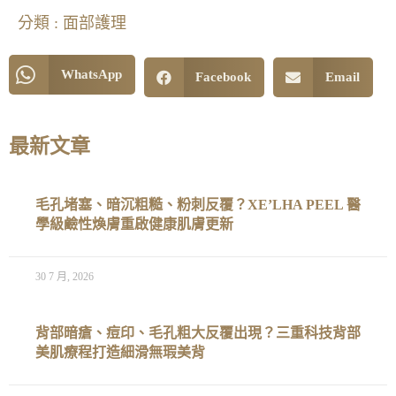
分類 :
面部護理
WhatsApp
Facebook
Email
最新文章
毛孔堵塞、暗沉粗糙、粉刺反覆？XE’LHA PEEL 醫
學級鹼性煥膚重啟健康肌膚更新
30 7 月, 2026
背部暗瘡、痘印、毛孔粗大反覆出現？三重科技背部
美肌療程打造細滑無瑕美背