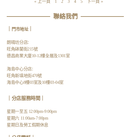
« 上一頁
1
2
3
4
5
下一頁 »
聯絡我們
｜
｜
門市地址
:
朗晴坊分店
旺角砵蘭街215號
德昌商業大廈10-12樓全層及1301室
:
海島中心分店
旺角新填地街470號
海島中心8樓03室及10樓03-04室
｜分店服務時間｜
星期一至五 12:00pm-9:00pm
星期六 11:00am-7:00pm
星期日及勞工假期休息