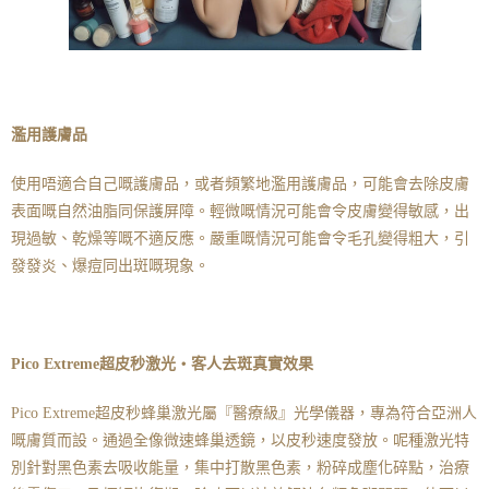
濫用護膚品
使用唔適合自己嘅護膚品，或者頻繁地濫用護膚品，可能會去除皮膚
表面嘅自然油脂同保護屏障。輕微嘅情況可能會令皮膚變得敏感，出
現過敏、乾燥等嘅不適反應。嚴重嘅情況可能會令毛孔變得粗大，引
發發炎、爆痘同出斑嘅現象。
Pico Extreme超皮秒激光・客人去斑真實效果
Pico Extreme超皮秒蜂巢激光屬『醫療級』光學儀器，專為符合亞洲人
嘅膚質而設。通過全像微速蜂巢透鏡，以皮秒速度發放。呢種激光特
別針對黑色素去吸收能量，集中打散黑色素，粉碎成塵化碎點，治療