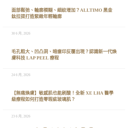
面部鬆弛、輪廓模糊、細紋增加？ALLTIMO 黑金
鈦拉提打造緊緻年輕輪廓
30 6 月, 2026
毛孔粗大、凹凸洞、暗瘡印反覆出現？認識新一代煥
膚科技 LAP PEEL 療程
24 6 月, 2026
【無痛煥膚】敏感肌也能刷酸！全新 XE LHA 醫學
級療程如何打造零瑕疵玻璃肌？
23 6 月, 2026