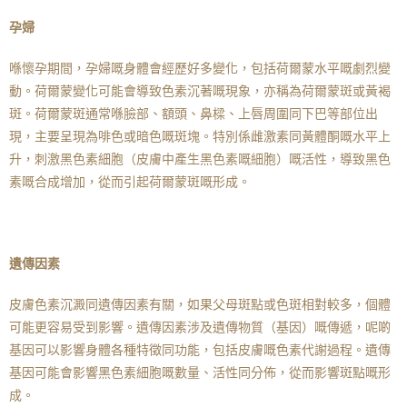
孕婦
喺懷孕期間，孕婦嘅身體會經歷好多變化，包括荷爾蒙水平嘅劇烈變
動。荷爾蒙變化可能會導致色素沉著嘅現象，亦稱為荷爾蒙斑或黃褐
斑。荷爾蒙斑通常喺臉部、額頭、鼻樑、上唇周圍同下巴等部位出
現，主要呈現為啡色或暗色嘅斑塊。特別係雌激素同黃體酮嘅水平上
升，刺激黑色素細胞（皮膚中產生黑色素嘅細胞）嘅活性，導致黑色
素嘅合成增加，從而引起荷爾蒙斑嘅形成。
遺傳因素
皮膚色素沉澱同遺傳因素有關，如果父母斑點或色斑相對較多，個體
可能更容易受到影響。遺傳因素涉及遺傳物質（基因）嘅傳遞，呢啲
基因可以影響身體各種特徵同功能，包括皮膚嘅色素代謝過程。遺傳
基因可能會影響黑色素細胞嘅數量、活性同分佈，從而影響斑點嘅形
成。