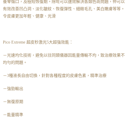
後零傷口，及極短恢復期。除咗可以速效解決各類色斑問題，仲可以
有效改善凹凸洞、淡化皺紋、恢復彈性、細緻毛孔、美白嫩膚等等。
令皮膚更加年輕、健康、光滑
Pico Extreme 超皮秒激光5大超強效能：
－光速均化技術，避免以往同類儀器因能量傳輸不均，致治療效果不
均勻的問題。
－3種液長自由切換，針對各種程度的皮膚色素，精準治療
－強勁輸出
－無復原期
－能量精準