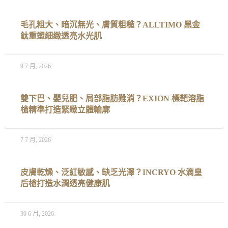
毛孔粗大、暗沉無光、膚質粗糙？ALLTIMO 黑金
鈦重塑細緻透亮水光肌
9 7 月, 2026
雙下巴、嬰兒肥、局部脂肪難消？EXION 標靶溶脂
槍精準打造緊緻立體輪廓
7 7 月, 2026
皮膚乾燥、泛紅敏感、缺乏光澤？INCRYO 水滴皇
后槍打造水潤透亮健康肌
30 6 月, 2026