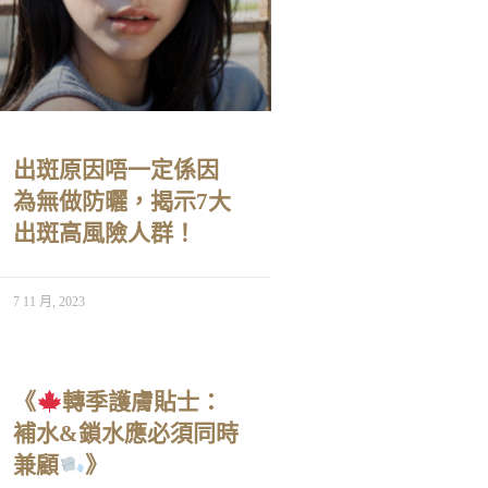
出斑原因唔一定係因
為無做防曬，揭示7大
出斑高風險人群！
7 11 月, 2023
《
轉季護膚貼士：
補水&鎖水應必須同時
兼顧
》