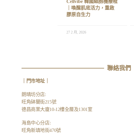
Cellvibe 韓國細胞機療程
｜喚醒肌底活力，重啟
膠原自生力
27 2 月, 2026
聯絡我們
｜
門市地址
｜
朗晴坊分店
:
旺角砵蘭街215號
德昌商業大廈10-12樓全層及1301室
海島中心分店
:
旺角新填地街470號