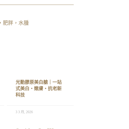
品，肥胖，水腫
光動膠原美白艙｜一站
式美白‧嫩膚‧抗老新
科技
3 3 月, 2026