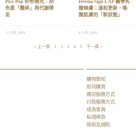
Pico Pop 矽秒極光：把
Derma Sign LAP 醫學乳
色素「震碎」再代謝帶
酸煥膚：溫和更新，喚
走
醒肌膚的「新狀態」
11 2 月, 2026
6 2 月, 2026
« 上一頁
1
2
3
4
5
下一頁 »
購物需知
如何購買
運送服務方式
付款服務方式
成為會員
私隱條款
條款及細則