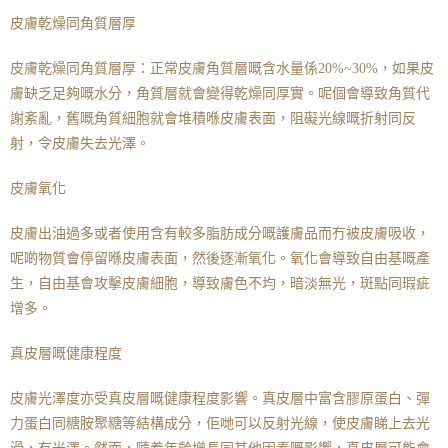
皮膚乾燥同角質層厚
皮膚乾燥同角質層厚：正常皮膚角質層嘅含水量係20%~30%，如果皮
膚缺乏足夠嘅水分，角質層就會變得乾燥同厚實。呢個會導致角質代
謝紊亂，舊嘅角質細胞就會堆積喺皮膚表面，阻礙光線嘅折射同反
射，令皮膚失去光澤。
皮膚氧化
皮膚出油過多或者使用含有較多脂肪成分嘅護膚品而冇被皮膚吸收，
呢啲物質會停留喺皮膚表面，然後逐漸氧化。氧化會導致自由基嘅產
生，自由基會攻擊皮膚細胞，導致膚色不均，暗淡無光，斑點同瑕疵
增多。
真皮層嘅健康程度
皮膚光澤度亦受真皮層嘅健康程度影響。真皮層中富含膠原蛋白、彈
力蛋白同糖胺聚糖等結構成分，佢哋可以反射光線，使皮膚睇上去光