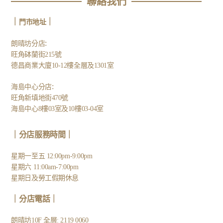
聯絡我們
｜
｜
門市地址
:
朗晴坊分店
旺角砵蘭街215號
德昌商業大廈10-12樓全層及1301室
:
海島中心分店
旺角新填地街470號
海島中心8樓03室及10樓03-04室
｜分店服務時間｜
星期一至五 12:00pm-9:00pm
星期六 11:00am-7:00pm
星期日及勞工假期休息
｜
分店電話
｜
朗晴坊10F 全層: 2119 0060