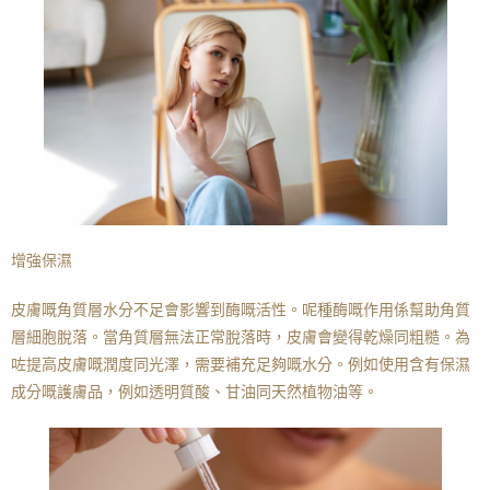
增強保濕
皮膚嘅角質層水分不足會影響到酶嘅活性。呢種酶嘅作用係幫助角質
層細胞脫落。當角質層無法正常脫落時，皮膚會變得乾燥同粗糙。為
咗提高皮膚嘅潤度同光澤，需要補充足夠嘅水分。例如使用含有保濕
成分嘅護膚品，例如透明質酸、甘油同天然植物油等。