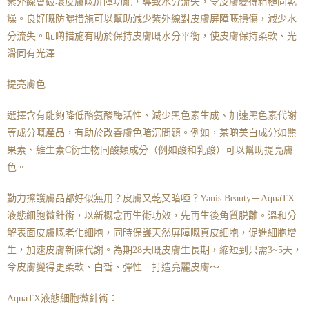
紫外線會破壞皮膚嘅屏障功能，導致水分流失，令皮膚變得粗糙同乾
燥。良好嘅防曬措施可以幫助減少紫外線對皮膚屏障嘅損傷，減少水
分流失。呢啲措施有助於保持皮膚嘅水分平衡，使皮膚保持柔軟、光
滑同有光澤。
提亮膚色
選擇含有能夠降低酪氨酸酶活性、減少黑色素生成、加速黑色素代謝
等成分嘅產品，有助於改善膚色暗沉問題。例如，某啲美白成分如熊
果素、維生素C衍生物同酸類成分（例如酸和乳酸）可以幫助提亮膚
色。
勤力擦護膚品都好似無用？皮膚又乾又暗啞？Yanis Beauty－AquaTX
液態細胞微針術，以新概念再生術功效，先再生後角質脱離。溫和分
解表面皮膚嘅老化細胞，同時保護天然屏障嘅真皮細胞，促進細胞增
生，加速皮膚新陳代謝。為期28天嘅皮膚生長期，縮短到只需3~5天，
令皮膚變得更柔軟、白皙、彈性。打造亮麗皮膚～
AquaTX液態細胞微針術：