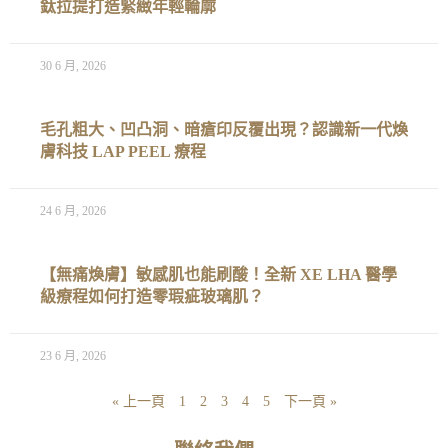
鈦拉提打造緊緻年輕輪廓
30 6 月, 2026
毛孔粗大、凹凸洞、暗瘡印反覆出現？認識新一代煥
膚科技 LAP PEEL 療程
24 6 月, 2026
【無痛煥膚】敏感肌也能刷酸！全新 XE LHA 醫學
級療程如何打造零瑕疵玻璃肌？
23 6 月, 2026
« 上一頁
1
2
3
4
5
下一頁 »