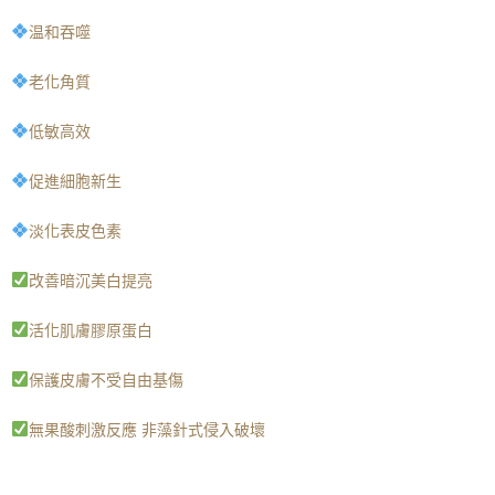
温和吞噬
老化角質
低敏高效
促進細胞新生
淡化表皮色素
改善暗沉美白提亮
活化肌膚膠原蛋白
保護皮膚不受自由基傷
無果酸刺激反應 非藻針式侵入破壞