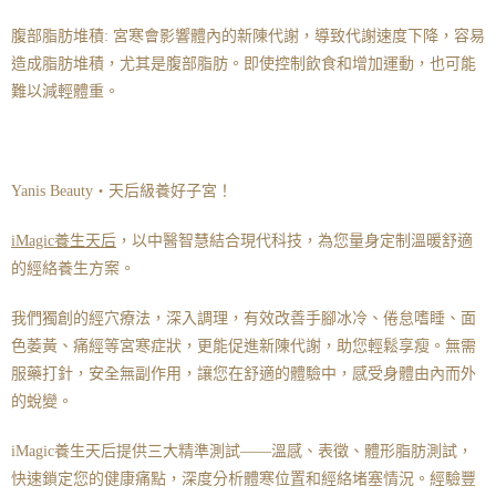
腹部脂肪堆積: 宮寒會影響體內的新陳代謝，導致代謝速度下降，容易
造成脂肪堆積，尤其是腹部脂肪。即使控制飲食和增加運動，也可能
難以減輕體重。
Yanis Beauty・天后級養好子宮！
iMagic養生天后
，以中醫智慧結合現代科技，為您量身定制溫暖舒適
的經絡養生方案。
我們獨創的經穴療法，深入調理，有效改善手腳冰冷、倦怠嗜睡、面
色萎黃、痛經等宮寒症狀，更能促進新陳代謝，助您輕鬆享瘦。無需
服藥打針，安全無副作用，讓您在舒適的體驗中，感受身體由內而外
的蛻變。
iMagic養生天后提供三大精準測試——溫感、表徵、體形脂肪測試，
快速鎖定您的健康痛點，深度分析體寒位置和經絡堵塞情況。經驗豐