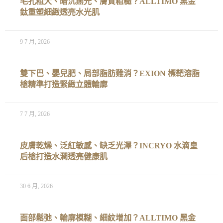
毛孔粗大、暗沉無光、膚質粗糙？ALLTIMO 黑金
鈦重塑細緻透亮水光肌
9 7 月, 2026
雙下巴、嬰兒肥、局部脂肪難消？EXION 標靶溶脂
槍精準打造緊緻立體輪廓
7 7 月, 2026
皮膚乾燥、泛紅敏感、缺乏光澤？INCRYO 水滴皇
后槍打造水潤透亮健康肌
30 6 月, 2026
面部鬆弛、輪廓模糊、細紋增加？ALLTIMO 黑金