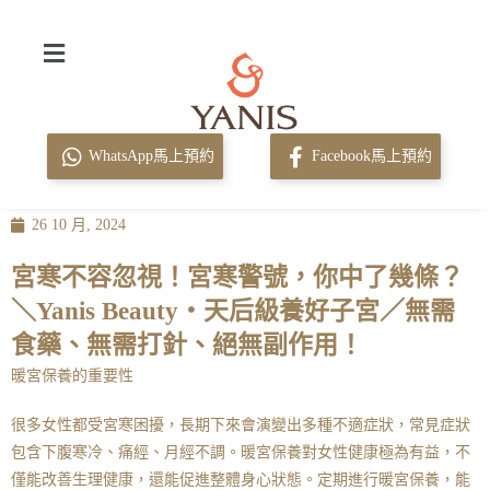
WhatsApp馬上預約
Facebook馬上預約
26 10 月, 2024
宮寒不容忽視！宮寒警號，你中了幾條？
＼Yanis Beauty・天后級養好子宮／無需
食藥、無需打針、絕無副作用！
暖宮保養的重要性
很多女性都受宮寒困擾，長期下來會演變出多種不適症狀，常見症狀
包含下腹寒冷、痛經、月經不調。暖宮保養對女性健康極為有益，不
僅能改善生理健康，還能促進整體身心狀態。定期進行暖宮保養，能