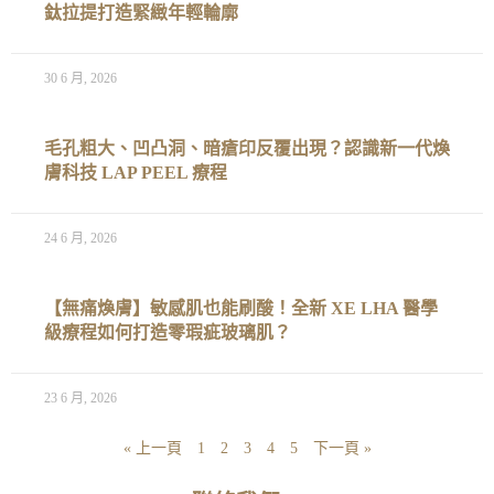
鈦拉提打造緊緻年輕輪廓
30 6 月, 2026
毛孔粗大、凹凸洞、暗瘡印反覆出現？認識新一代煥
膚科技 LAP PEEL 療程
24 6 月, 2026
【無痛煥膚】敏感肌也能刷酸！全新 XE LHA 醫學
級療程如何打造零瑕疵玻璃肌？
23 6 月, 2026
« 上一頁
1
2
3
4
5
下一頁 »