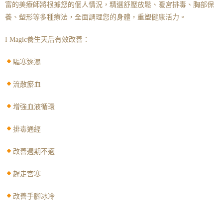
富的美療師將根據您的個人情況，精選舒壓放鬆、暖宮排毒、胸部保
養、塑形等多種療法，全面調理您的身體，重塑健康活力。
I Magic
養生天后
有效改善：
驅寒逐濕
流散瘀血
增強血液循環
排毒通經
改善週期不適
趕走宮寒
改善手腳冰冷