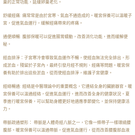
巢的正常功能，延緩卵巢老化。
舒緩經痛: 痛常常是由於宮寒、氣血不通造成的。暖宮保養可以溫暖子
宮，促進氣血運行，緩解經痛帶來的疼痛。
通便順暢: 腹部保暖可以促進腸胃蠕動，改善消化功能，進而緩解便
秘。
經血排淨：子宮寒冷會導致氣血運作不暢，使經血無法完全排出，形
成淤血，殘留於子宮內，最終引發月經不規則、經痛等問題。暖宮保
養有助於排出這些淤血，從而使經血排淨，維護子宮健康。
經絡暢通: 經絡是中醫理論中的重要概念，它連結全身的臟腑器官。暖
宮保養可以溫通經絡，促進氣血運行，進而改善全身的健康狀況。夏
季進行暖宮保養，可以幫助身體更好地適應季節變化，並保持健康活
力。
帶脈疏通塑形： 帶脈是人體奇經八脈之一，它像一條帶子一樣環繞腰
腹部。暖宮保養可以溫通帶脈，促進氣血運行，從而改善腰腹部血液