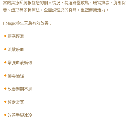
富的美療師將根據您的個人情況，精選舒壓放鬆、暖宮排毒、胸部保
養、塑形等多種療法，全面調理您的身體，重塑健康活力。
I Magic
養生天后
有效改善：
驅寒逐濕
流散瘀血
增強血液循環
排毒通經
改善週期不適
趕走宮寒
改善手腳冰冷