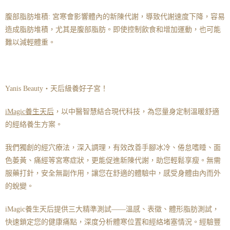
腹部脂肪堆積: 宮寒會影響體內的新陳代謝，導致代謝速度下降，容易
造成脂肪堆積，尤其是腹部脂肪。即使控制飲食和增加運動，也可能
難以減輕體重。
Yanis Beauty・天后級養好子宮！
iMagic養生天后
，以中醫智慧結合現代科技，為您量身定制溫暖舒適
的經絡養生方案。
我們獨創的經穴療法，深入調理，有效改善手腳冰冷、倦怠嗜睡、面
色萎黃、痛經等宮寒症狀，更能促進新陳代謝，助您輕鬆享瘦。無需
服藥打針，安全無副作用，讓您在舒適的體驗中，感受身體由內而外
的蛻變。
iMagic養生天后提供三大精準測試——溫感、表徵、體形脂肪測試，
快速鎖定您的健康痛點，深度分析體寒位置和經絡堵塞情況。經驗豐