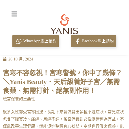
WhatsApp馬上預約
Facebook馬上預約
26 10 月, 2024
宮寒不容忽視！宮寒警號，你中了幾條？
＼Yanis Beauty・天后級養好子宮／無需
食藥、無需打針、絕無副作用！
暖宮保養的重要性
很多女性都受宮寒困擾，長期下來會演變出多種不適症狀，常見症狀
包含下腹寒冷、痛經、月經不調。暖宮保養對女性健康極為有益，不
僅能改善生理健康，還能促進整體身心狀態。定期進行暖宮保養，能