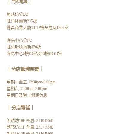
｜
｜
門市地址
:
朗晴坊分店
旺角砵蘭街215號
德昌商業大廈10-12樓全層及1301室
:
海島中心分店
旺角新填地街470號
海島中心8樓03室及10樓03-04室
｜分店服務時間｜
星期一至五 12:00pm-9:00pm
星期六 11:00am-7:00pm
星期日及勞工假期休息
｜
分店電話
｜
朗晴坊10F 全層: 2119 0060
朗晴坊11F 全層: 2337 3348
朗晴坊12F 全層: 2856 5660