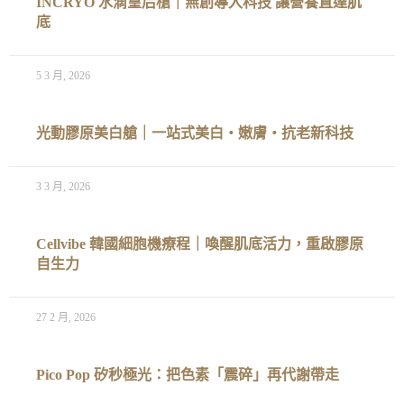
INCRYO 水滴皇后槍｜無創導入科技 讓營養直達肌
底
5 3 月, 2026
光動膠原美白艙｜一站式美白‧嫩膚‧抗老新科技
3 3 月, 2026
Cellvibe 韓國細胞機療程｜喚醒肌底活力，重啟膠原
自生力
27 2 月, 2026
Pico Pop 矽秒極光：把色素「震碎」再代謝帶走