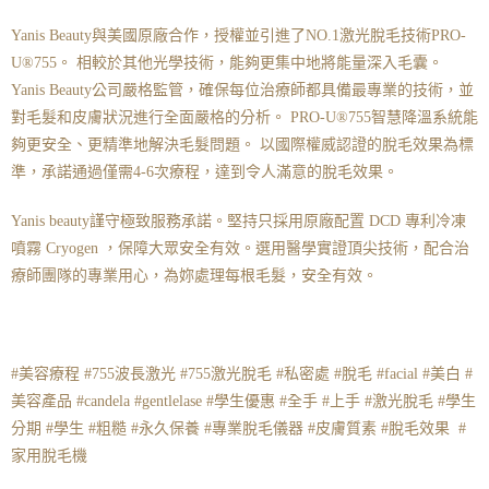
Yanis Beauty與美國原廠合作，授權並引進了NO.1激光脫毛技術PRO-
U®️755。 相較於其他光學技術，能夠更集中地將能量深入毛囊。
Yanis Beauty公司嚴格監管，確保每位治療師都具備最專業的技術，並
對毛髮和皮膚狀況進行全面嚴格的分析。 PRO-U®️755智慧降溫系統能
夠更安全、更精準地解決毛髮問題。 以國際權威認證的脫毛效果為標
準，承諾通過僅需4-6次療程，達到令人滿意的脫毛效果。
Yanis beauty謹守極致服務承諾。堅持只採用原廠配置 DCD 專利冷凍
噴霧 Cryogen ，保障大眾安全有效。選用醫學實證頂尖技術，配合治
療師團隊的專業用心，為妳處理每根毛髮，安全有效。
#美容療程 #755波長激光 #755激光脫毛 #私密處 #脫毛 #facial #美白 #
美容產品 #candela #gentlelase #學生優惠 #全手 #上手 #激光脫毛 #學生
分期 #學生 #粗糙 #永久保養 #專業脫毛儀器 #皮膚質素 #脫毛效果 #
家用脫毛機