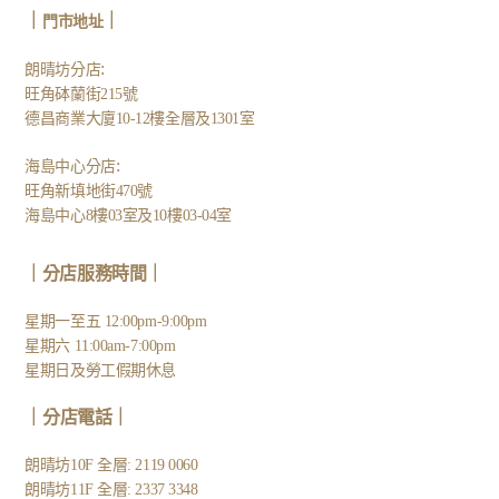
｜
｜
門市地址
:
朗晴坊分店
旺角砵蘭街215號
德昌商業大廈10-12樓全層及1301室
:
海島中心分店
旺角新填地街470號
海島中心8樓03室及10樓03-04室
｜分店服務時間｜
星期一至五 12:00pm-9:00pm
星期六 11:00am-7:00pm
星期日及勞工假期休息
｜
分店電話
｜
朗晴坊10F 全層: 2119 0060
朗晴坊11F 全層: 2337 3348