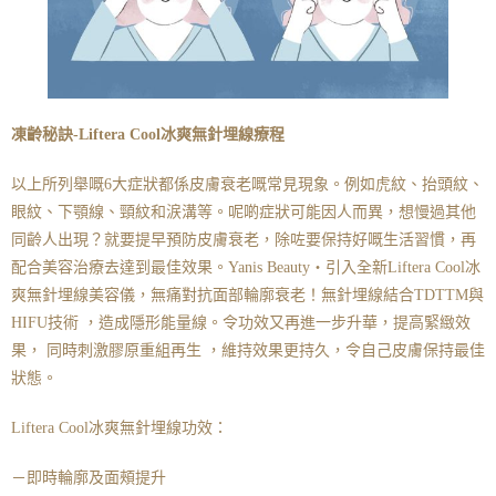
凍齡秘訣-Liftera Cool冰爽無針埋線療程
以上所列舉嘅6大症狀都係皮膚衰老嘅常見現象。例如虎紋、抬頭紋、
眼紋、下顎線、頸紋和涙溝等。呢啲症狀可能因人而異，想慢過其他
同齡人出現？就要提早預防皮膚衰老，除咗要保持好嘅生活習慣，再
配合美容治療去達到最佳效果。Yanis Beauty・引入全新Liftera Cool冰
爽無針埋線美容儀，無痛對抗面部輪廓衰老！無針埋線結合TDTTM與
HIFU技術 ，造成隱形能量線。令功效又再進一步升華，提高緊緻效
果， 同時刺激膠原重組再生 ，維持效果更持久，令自己皮膚保持最佳
狀態。
Liftera Cool冰爽無針埋線功效：
－即時輪廓及面頰提升