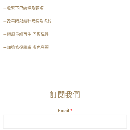
－收緊下巴線條及頸項
－改善眼部鬆弛眼袋及虎紋
－膠原重組再生 回復彈性
－加強修復肌膚 膚色亮麗
訂閱我們
Email
*