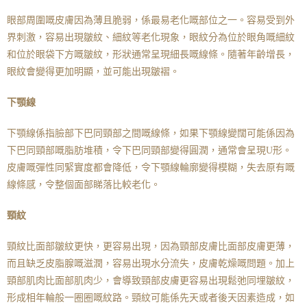
眼部周圍嘅皮膚因為薄且脆弱，係最易老化嘅部位之一。容易受到外
界刺激，容易出現皺紋、細紋等老化現象，眼紋分為位於眼角嘅細紋
和位於眼袋下方嘅皺紋，形狀通常呈現細長嘅線條。隨著年齡增長，
眼紋會變得更加明顯，並可能出現皺褶。
下顎線
下顎線係指臉部下巴同頸部之間嘅線條，如果下顎線變闊可能係因為
下巴同頸部嘅脂肪堆積，令下巴同頸部變得圓潤，通常會呈現U形。
皮膚嘅彈性同緊實度都會降低，令下顎線輪廓變得模糊，失去原有嘅
線條感，令整個面部睇落比較老化。
頸紋
頸紋比面部皺紋更快，更容易出現，因為頸部皮膚比面部皮膚更薄，
而且缺乏皮脂腺嘅滋潤，容易出現水分流失，皮膚乾燥嘅問題。加上
頸部肌肉比面部肌肉少，會導致頸部皮膚更容易出現鬆弛同埋皺紋，
形成相年輪般一圈圈嘅紋路。頸紋可能係先天或者後天因素造成，如