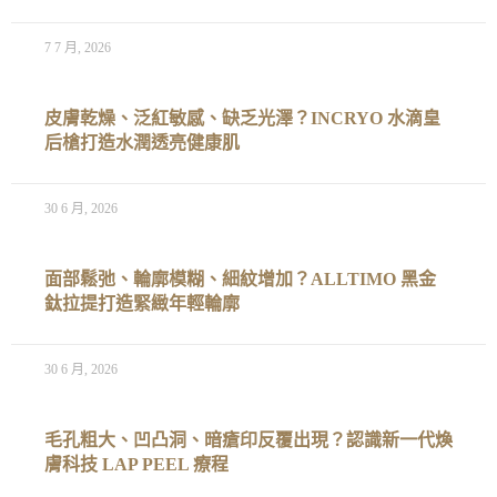
7 7 月, 2026
皮膚乾燥、泛紅敏感、缺乏光澤？INCRYO 水滴皇
后槍打造水潤透亮健康肌
30 6 月, 2026
面部鬆弛、輪廓模糊、細紋增加？ALLTIMO 黑金
鈦拉提打造緊緻年輕輪廓
30 6 月, 2026
毛孔粗大、凹凸洞、暗瘡印反覆出現？認識新一代煥
膚科技 LAP PEEL 療程