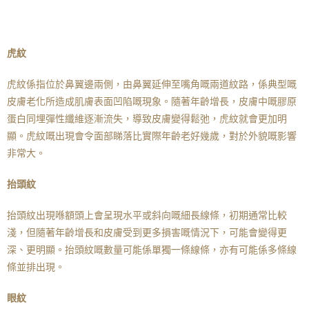
虎紋
虎紋係指位於鼻翼邊兩側，由鼻翼延伸至嘴角嘅兩道紋路，係典型嘅
皮膚老化所造成肌膚表面凹陷嘅現象。隨著年齡增長，皮膚中嘅膠原
蛋白同埋彈性纖維逐漸流失，導致皮膚變得鬆弛，虎紋就會更加明
顯。虎紋嘅出現會令面部睇落比實際年齡老好幾歲，對於外貌嘅影響
非常大。
抬頭紋
抬頭紋出現喺額頭上會呈現水平或斜向嘅細長線條，初期通常比較
淺，但隨著年齡增長和皮膚受到更多損害嘅情況下，可能會變得更
深、更明顯。抬頭紋嘅數量可能係單獨一條線條，亦有可能係多條線
條並排出現。
眼紋