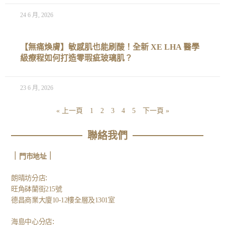
24 6 月, 2026
【無痛煥膚】敏感肌也能刷酸！全新 XE LHA 醫學
級療程如何打造零瑕疵玻璃肌？
23 6 月, 2026
« 上一頁
1
2
3
4
5
下一頁 »
聯絡我們
｜
｜
門市地址
:
朗晴坊分店
旺角砵蘭街215號
德昌商業大廈10-12樓全層及1301室
:
海島中心分店