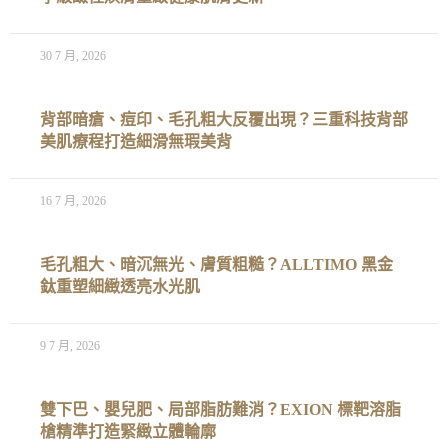
30 7 月, 2026
背部暗瘡、痘印、毛孔粗大反覆出現？三重科技背部
美肌療程打造細滑無瑕美背
16 7 月, 2026
毛孔粗大、暗沉無光、膚質粗糙？ALLTIMO 黑金
鈦重塑細緻透亮水光肌
9 7 月, 2026
雙下巴、嬰兒肥、局部脂肪難消？EXION 標靶溶脂
槍精準打造緊緻立體輪廓