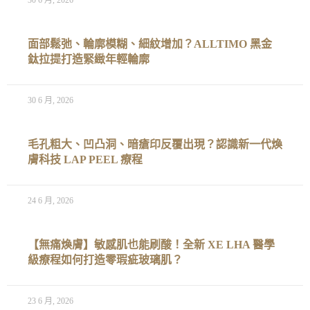
面部鬆弛、輪廓模糊、細紋增加？ALLTIMO 黑金
鈦拉提打造緊緻年輕輪廓
30 6 月, 2026
毛孔粗大、凹凸洞、暗瘡印反覆出現？認識新一代煥
膚科技 LAP PEEL 療程
24 6 月, 2026
【無痛煥膚】敏感肌也能刷酸！全新 XE LHA 醫學
級療程如何打造零瑕疵玻璃肌？
23 6 月, 2026