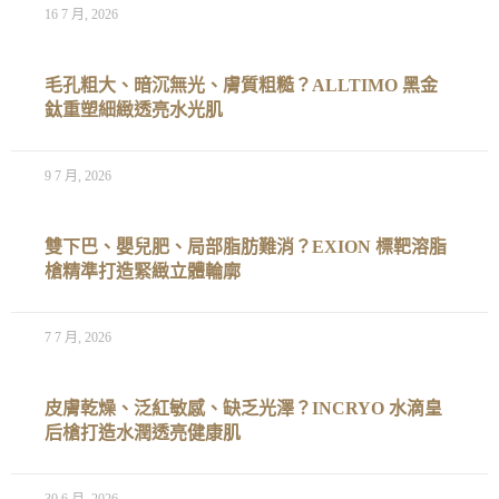
16 7 月, 2026
毛孔粗大、暗沉無光、膚質粗糙？ALLTIMO 黑金
鈦重塑細緻透亮水光肌
9 7 月, 2026
雙下巴、嬰兒肥、局部脂肪難消？EXION 標靶溶脂
槍精準打造緊緻立體輪廓
7 7 月, 2026
皮膚乾燥、泛紅敏感、缺乏光澤？INCRYO 水滴皇
后槍打造水潤透亮健康肌
30 6 月, 2026