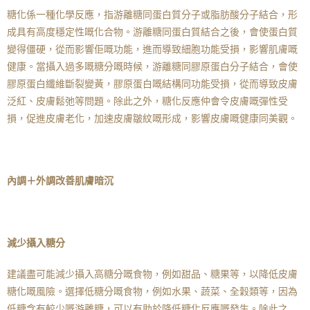
糖化係一種化學反應，指游離糖同蛋白質分子或脂肪酸分子結合，形
成具有高度穩定性嘅化合物。游離糖同蛋白質結合之後，會使蛋白質
變得僵硬，從而影響佢嘅功能，進而導致細胞功能受損，影響肌膚嘅
健康。當攝入過多嘅糖分嘅時候，游離糖同膠原蛋白分子結合，會使
膠原蛋白纖維斷裂變黃，膠原蛋白嘅結構同功能受損，從而導致皮膚
泛紅、皮膚鬆弛等問題。除此之外，糖化反應仲會令皮膚嘅彈性受
損，促進皮膚老化，加速皮膚皺紋嘅形成，影響皮膚嘅健康同美觀。
內調＋外調改善肌膚暗沉
減少攝入糖分
建議盡可能減少攝入高糖分嘅食物，例如甜品、糖果等，以降低皮膚
糖化嘅風險。選擇低糖分嘅食物，例如水果、蔬菜、全穀類等，因為
低糖含有較少嘅游離糖，可以有助於降低糖化反應嘅發生。除此之