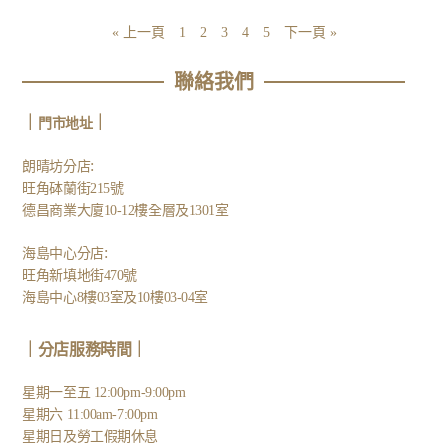
« 上一頁
1
2
3
4
5
下一頁 »
聯絡我們
｜
｜
門市地址
:
朗晴坊分店
旺角砵蘭街215號
德昌商業大廈10-12樓全層及1301室
:
海島中心分店
旺角新填地街470號
海島中心8樓03室及10樓03-04室
｜分店服務時間｜
星期一至五 12:00pm-9:00pm
星期六 11:00am-7:00pm
星期日及勞工假期休息