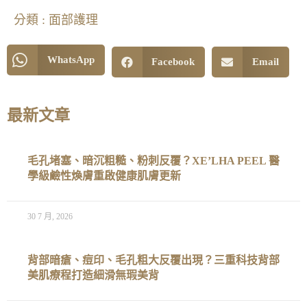
分類 :
面部護理
WhatsApp
Facebook
Email
最新文章
毛孔堵塞、暗沉粗糙、粉刺反覆？XE’LHA PEEL 醫
學級鹼性煥膚重啟健康肌膚更新
30 7 月, 2026
背部暗瘡、痘印、毛孔粗大反覆出現？三重科技背部
美肌療程打造細滑無瑕美背