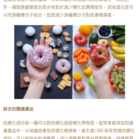
外，攝取適量嘅蛋白質亦有助於減少糖化反應嘅發生，因為蛋白質可
以同游離糖分子結合，從而減少游離糖分子對皮膚嘅傷害。
結合抗糖護膚品
抗糖化成份係一種可以對抗糖化過程嘅化學物質，經常會被添加到護
膚產品中，以保護皮膚免受糖化嘅損害。維生素C同E係常見嘅抗糖化
成份，可以有效中和游離基，減少游離基對蛋白質嘅傷害，保護膠原