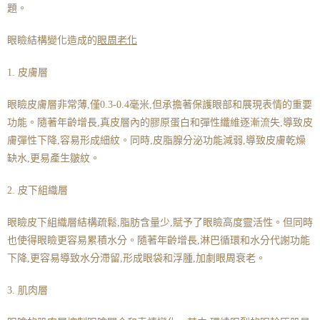
題。
眼瞼結構變化造成的
眼周老化
1. 皮膚層
眼瞼皮膚層非常薄,僅0.3-0.4毫米,但承擔著保護眼部和展現表情的重要
功能。隨著年齡增長,真皮層內的膠原蛋白和彈性纖維逐漸流失,導致皮
膚彈性下降,容易形成細紋。同時,皮脂腺分泌功能減弱,導致皮膚乾燥
缺水,更易產生皺紋。
2. 皮下組織層
眼瞼皮下組織層結構疏鬆,脂肪含量少,賦予了眼瞼高度靈活性。但同時
也使得眼瞼更容易累積水分。隨著年齡增長,淋巴循環和水分代謝功能
下降,更容易導致水分滯留,形成眼袋和浮腫,加劇眼周衰老。
3. 肌肉層