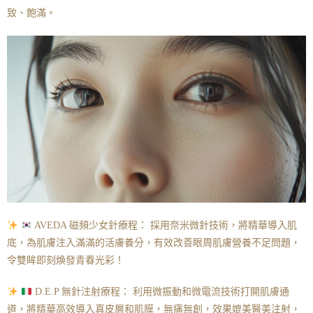
致、飽滿。
AVEDA
磁頻
少女針療程： 採用奈米微針技術，將精華導入肌
底，為肌膚注入滿滿的活膚養分，有效改善眼周肌膚營養不足問題，
令雙眸即刻煥發青春光彩！
D.E.P 無針注射療程： 利用微振動和微電流技術打開肌膚通
道，將精華高效導入真皮層和肌膜，無痛無創，效果媲美醫美注射，