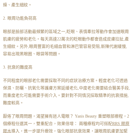
燥、產生細紋。
2. 眼周功能負荷高
眼部是臉部活動最頻繁的區域之一,眨眼、表情牽拉等動作會加速眼周
肌膚的疲勞和老化。每天高達22萬次的眨眼動作都會造成皮膚拉扯,產
生細紋。另外,眼周豐富的毛細血管和淋巴管容易受阻,新陳代謝緩慢,
容易出現黑眼圈、眼袋等問題。
3. 抗衰的難度高
不同程度的眼部老化需要採取不同的症狀治療方案。輕度老化可透過
保濕、防曬、抗氧化等護膚方案延緩老化,中度老化需要結合醫美手段,
而重度老化可能需要手術介入。要針對不同情況採取精準的抗衰措施,
難度較高。
厭倦了眼周問題，渴望擁有迷人電眼？ Yanis Beauty 重塑眼部療程，2
個療程任選其一，雙重配合，效果倍增： 兩種療程均可搭配
RRS 膠原
膠
水
導入，進一步提升療效，強化眼部抗衰效果，讓眼周肌膚更加緊