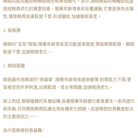
眼瞼的肌肉層控制眼瞼開合和表情變化。其中,環繞眼裂的眼輪匝肌是
造成眼周老化的重要因素。隨著年齡增長和反覆運動,它會逐漸失去彈
性,導致眼周皮膚鬆弛下垂,形成皺紋,加速眼部衰老。
4. 臉板層
眼瞼的”支架”瞼板,隨著年齡增長其功能逐漸衰退,導致眼周乾燥、眼瞼
鬆弛下垂,加速眼瞼老化。
5. 瞼結膜層
瞼結膜作為眼球的”保護罩”,隨著年齡增長逐漸變薄,防禦能力下降,更
容易受到外界刺激,出現乾澀、發炎等問題,加速眼周老化。
綜上所述,眼瞼複雜的多層結構,各層隨著年齡變化都會產生一系列退化
和失衡,共同導致眼周肌膚出現各種老化問題。這是眼部抗衰難度較大
的主要原因之一。
為什麼眼周抗衰最難?