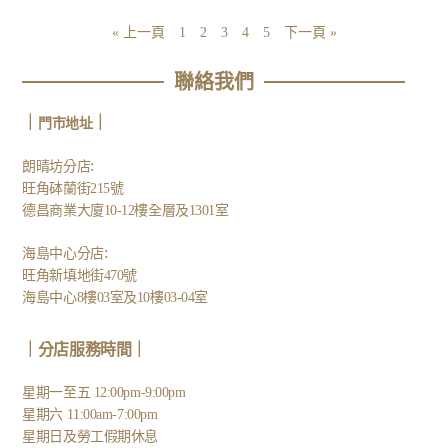
« 上一頁
1
2
3
4
5
下一頁 »
聯絡我們
｜
｜
門市地址
:
朗晴坊分店
旺角砵蘭街215號
德昌商業大廈10-12樓全層及1301室
:
海島中心分店
旺角新填地街470號
海島中心8樓03室及10樓03-04室
｜分店服務時間｜
星期一至五 12:00pm-9:00pm
星期六 11:00am-7:00pm
星期日及勞工假期休息