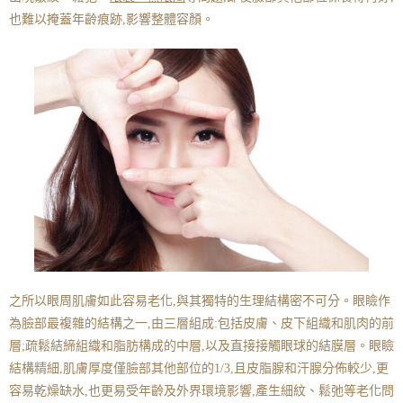
也難以掩蓋年齡痕跡,影響整體容顏。
之所以眼周肌膚如此容易老化,與其獨特的生理結構密不可分。眼瞼作
為臉部最複雜的結構之一,由三層組成:包括皮膚、皮下組織和肌肉的前
層;疏鬆結締組織和脂肪構成的中層,以及直接接觸眼球的結膜層。眼瞼
結構精細,肌膚厚度僅臉部其他部位的1/3,且皮脂腺和汗腺分佈較少,更
容易乾燥缺水,也更易受年齡及外界環境影響,產生細紋、鬆弛等老化問