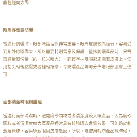
腹輕輕向太陽
眼周亦需要防曬
當進行防曬時，眼部嘅護理係非常重要。眼周皮膚較為脆弱，容易受
到紫外線嘅傷害，所以需要特別留意及保護。塗抹防曬產品時，只需
取適量嘅份量（約一粒米咁大），輕輕塗抹喺眼部周圍嘅皮膚上。使
用指尖輕輕點壓或者輕輕按摩，令防曬產品均勻分佈喺眼部肌膚上便
可。
面部清潔時眼周護理
當進行面部清潔時，避開磨砂顆粒或者清潔度較大嘅產品。因為磨砂
顆粒或者清潔度較大嘅產品通常具有較強嘅去角質效果，可能過於刺
激及粗糙，容易導致眼周皮膚敏感。所以，喺使用呢啲產品嘅時候，