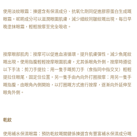
使用淡紋眼霜：揀選含有保濕成分、抗氧化劑同促進膠原蛋白生成嘅
眼霜。呢啲成分可以滋潤眼圍肌膚，減少細紋同皺紋嘅出現。每日早
晚塗抹眼霜，輕輕按摩至完全吸收。
按摩眼部肌肉：按摩可以促進血液循環，提升肌膚彈性，減少魚尾紋
嘅出現。使用指腹輕輕按摩眼圍肌膚，尤其係眼角外側，按摩時遵從
以下手法：剪刀手提拉：用一隻手嘅剪刀手（食指同中指交叉）輕輕
提拉住眼尾，固定住位置。另一隻手由內向外打圈按摩：用另一隻手
嘅指腹，由眼角內側開始，以打圈嘅方式進行按摩，逐漸向外延伸至
眼角外側。
乾紋
使用補水保濕眼霜：預防乾紋嘅關鍵係揀選含有豐富補水保濕成分嘅