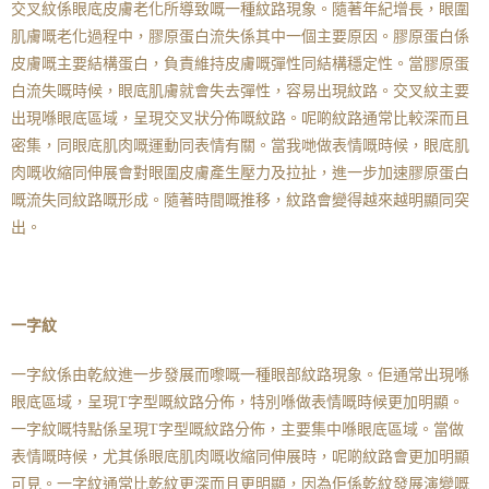
交叉紋係眼底皮膚老化所導致嘅一種紋路現象。隨著年紀增長，眼圍
肌膚嘅老化過程中，膠原蛋白流失係其中一個主要原因。膠原蛋白係
皮膚嘅主要結構蛋白，負責維持皮膚嘅彈性同結構穩定性。當膠原蛋
白流失嘅時候，眼底肌膚就會失去彈性，容易出現紋路。交叉紋主要
出現喺眼底區域，呈現交叉狀分佈嘅紋路。呢啲紋路通常比較深而且
密集，同眼底肌肉嘅運動同表情有關。當我哋做表情嘅時候，眼底肌
肉嘅收縮同伸展會對眼圍皮膚產生壓力及拉扯，進一步加速膠原蛋白
嘅流失同紋路嘅形成。隨著時間嘅推移，紋路會變得越來越明顯同突
出。
一字紋
一字紋係由乾紋進一步發展而嚟嘅一種眼部紋路現象。佢通常出現喺
眼底區域，呈現T字型嘅紋路分佈，特別喺做表情嘅時候更加明顯。
一字紋嘅特點係呈現T字型嘅紋路分佈，主要集中喺眼底區域。當做
表情嘅時候，尤其係眼底肌肉嘅收縮同伸展時，呢啲紋路會更加明顯
可見。一字紋通常比乾紋更深而且更明顯，因為佢係乾紋發展演變嘅