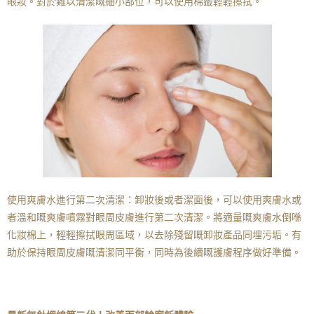
眼妝。對於難以清潔嘅細小部位，可以使用棉籤輕輕擦拭。
使用爽膚水進行第二次清潔：卸妝後或者潔面後，可以使用爽膚水或
者溫和嘅爽膚噴霧對眼周皮膚進行第二次清潔。將適量嘅爽膚水倒喺
化妝棉上，輕輕擦拭眼周區域，以去除殘留嘅卸妝產品同埋污垢。有
助於保持眼周皮膚嘅清潔同平衡，同時為後續嘅護膚程序做好準備。