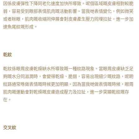
因係皮膚彈性下降同老化速度加快所導致。呢個區域嘅皮膚相對較脆
弱，容易受到眼部表情肌肉嘅活動影響。當我哋表情變化，例如微笑
或者眯眼，肌肉嘅收縮同伸展會對皮膚產生壓力同埋拉扯，進一步加
速魚尾紋嘅形成。
乾紋
乾紋係眼周皮膚乾燥缺水所導致嘅一種紋路現象。當眼周皮膚缺乏足
夠嘅水分同滋潤時，會變得乾燥、脆弱，容易出現細少嘅紋路，呢啲
紋路通常喺做表情嘅時候更加明顯。因為當我哋做表情嘅時候，眼周
肌肉嘅運動會對乾燥嘅皮膚造成壓力及拉扯，進一步突顯乾紋嘅存
在。
交叉紋