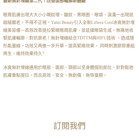
最新無針埋線第二代！改善面部輪廓新體驗
眼周肌膚出現大大小小嘅紋理、皺紋、黑眼圈、眼袋、淚溝一出現就
超級顯老，不得不正視。Yanis Beauty引入全新Liftera Cool冰爽無針埋
線美容儀－高效改善提拉緊緻眼周肌膚，並延緩眼袋生成。無痛地收
緊肌膚輪廓，對抗衰老！無針埋線結合TDTTM與HIFU技術 ，造成隱
形能量線。功效又再進一步升華，提高緊緻效果， 同時刺激膠原重組
再生，維持效果持久?
冰爽無針埋線適用於眼部、面部、頸部以至身體個別部位，針對鬆弛
肌膚重點提拉，而且高效、安全、無創傷、無恢復期。
訂閱我們