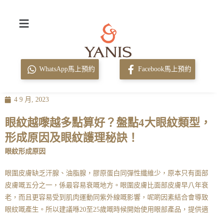
WhatsApp馬上預約
Facebook馬上預約
4 9 月, 2023
眼紋越嚟越多點算好？盤點4大眼紋類型，
形成原因及眼紋護理秘訣！
眼紋形成原因
眼圍皮膚缺乏汗腺、油脂腺，膠原蛋白同彈性纖維少，原本只有面部
皮膚嘅五分之一，係最容易衰嘅地方。眼圍皮膚比面部皮膚早八年衰
老，而且更容易受到肌肉運動同紫外線嘅影響，呢啲因素結合會導致
眼紋嘅產生。所以建議喺20至25歲嘅時候開始使用眼部產品，提供適