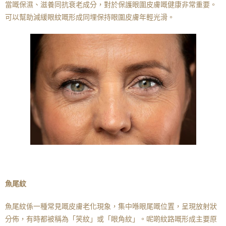
當嘅保濕、滋養同抗衰老成分，對於保護眼圍皮膚嘅健康非常重要。
可以幫助減緩眼紋嘅形成同埋保持眼圍皮膚年輕光滑。
魚尾紋
魚尾紋係一種常見嘅皮膚老化現象，集中喺眼尾嘅位置，呈現放射狀
分佈，有時都被稱為「笑紋」或「眼角紋」。呢啲紋路嘅形成主要原