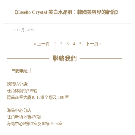
《Essello Crystal 美白水晶肌：韓國美容界的新寵》
11 12 月, 2025
« 上一頁
1
2
3
4
5
下一頁 »
聯絡我們
｜
｜
門市地址
:
朗晴坊分店
旺角砵蘭街215號
德昌商業大廈10-12樓全層及1301室
:
海島中心分店
旺角新填地街470號
海島中心8樓03室及10樓03-04室