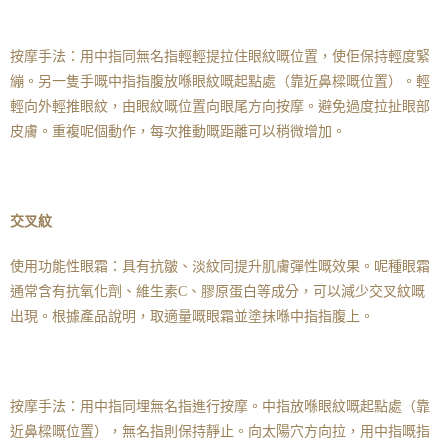
按摩手法：用中指同無名指輕輕提拉住眼紋嘅位置，使佢保持輕度緊
繃。另一隻手嘅中指指腹放喺眼紋嘅起點處（靠近鼻樑嘅位置）。輕
輕向外輕推眼紋，由眼紋嘅位置向眼尾方向按摩。避免過度拉扯眼部
皮膚。重複呢個動作，每次推動嘅距離可以稍微增加。
交叉紋
使用功能性眼霜：具有抗皺、淡紋同提升肌膚彈性嘅效果。呢種眼霜
通常含有抗氧化劑、維生素C、膠原蛋白等成分，可以減少交叉紋嘅
出現。根據產品說明，取適量嘅眼霜並塗抹喺中指指腹上。
按摩手法：用中指同埋無名指進行按摩。中指放喺眼紋嘅起點處（靠
近鼻樑嘅位置），無名指則保持靜止。向太陽穴方向拉，用中指嘅指