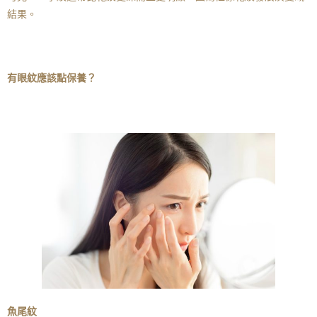
結果。
有眼紋應該點保養？
魚尾紋