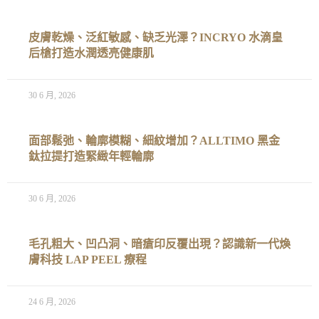
皮膚乾燥、泛紅敏感、缺乏光澤？INCRYO 水滴皇
后槍打造水潤透亮健康肌
30 6 月, 2026
面部鬆弛、輪廓模糊、細紋增加？ALLTIMO 黑金
鈦拉提打造緊緻年輕輪廓
30 6 月, 2026
毛孔粗大、凹凸洞、暗瘡印反覆出現？認識新一代煥
膚科技 LAP PEEL 療程
24 6 月, 2026