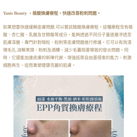
Yanis Beauty ・植酸煥膚療程，快速改善粉刺問題。
如果想要快速緩解皮膚問題,可以嘗試植酸煥膚療程。這種療程含有植
酸、杏仁酸、乳酸及甘醇酸等成分，能夠透過不同分子量逐層滲透至
肌膚深層，專門針對暗粒、粉刺等皮膚問題進行修護。它可以有效清
理毛孔,溶解黑頭、粉刺及酒糟，減少毛囊阻塞導致的發炎問題。同
時，它還能加速皮膚的新陳代謝，增強抵禦自由基侵害的能力，刺激
細胞再生，從而重塑健康亮麗的肌膚。