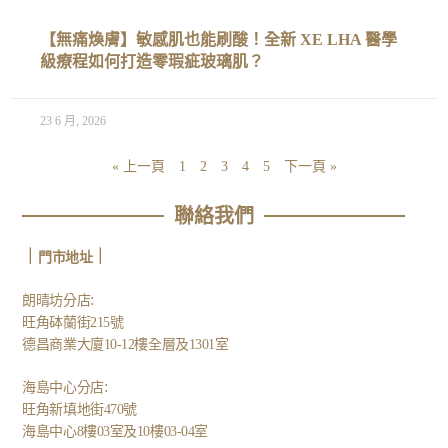
【無痛煥膚】敏感肌也能刷酸！全新 XE LHA 醫學
級療程如何打造零瑕疵玻璃肌？
23 6 月, 2026
« 上一頁
1
2
3
4
5
下一頁 »
聯絡我們
｜
｜
門市地址
:
朗晴坊分店
旺角砵蘭街215號
德昌商業大廈10-12樓全層及1301室
:
海島中心分店
旺角新填地街470號
海島中心8樓03室及10樓03-04室