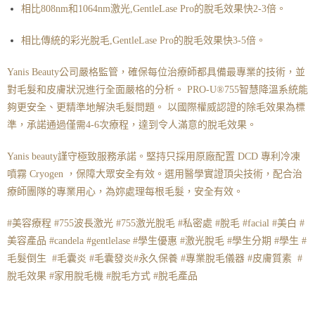
相比808nm和1064nm激光,GentleLase Pro的脫毛效果快2-3倍。
相比傳統的彩光脫毛,GentleLase Pro的脫毛效果快3-5倍。
Yanis Beauty公司嚴格監管，確保每位治療師都具備最專業的技術，並
對毛髮和皮膚狀況進行全面嚴格的分析。 PRO-U®️755智慧降溫系統能
夠更安全、更精準地解決毛髮問題。 以國際權威認證的除毛效果為標
準，承諾通過僅需4-6次療程，達到令人滿意的脫毛效果。
Yanis beauty謹守極致服務承諾。堅持只採用原廠配置 DCD 專利冷凍
噴霧 Cryogen ，保障大眾安全有效。選用醫學實證頂尖技術，配合治
療師團隊的專業用心，為妳處理每根毛髮，安全有效。
#美容療程 #755波長激光 #755激光脫毛 #私密處 #脫毛 #facial #美白 #
美容產品 #candela #gentlelase #學生優惠 #激光脫毛 #學生分期 #學生 #
毛髮倒生 #毛囊炎 #毛囊發炎#永久保養 #專業脫毛儀器 #皮膚質素 #
脫毛效果 #家用脫毛機 #脫毛方式 #脫毛產品