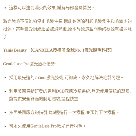
這樣可以達到消炎的效果,緩解局部發炎情況。
激光脫毛不僅能夠停止毛髮生長,還能夠消除引起毛髮倒生和毛囊炎的
根源。當毛囊受損或細菌被消除後,原本導致這些問題的根源就被消除
了
Yanis Beauty 【CANDELA授權
全球No. 1
激光脫毛科技】
GentleLase Pro激光療程優勢:
採用最先進的755nm激光技術,可徹底、永久地解決毛髮問題。
利用美國最新研發的專利DCD霧態冷卻系統,無需使用傳統的凝膠,
能提供安全舒適的脫毛體驗,過程快捷。
按照美國廠方的指引,每6週進行一次療程,並預約下次療程。
可永久使用GentleLase Pro激光進行脫毛。