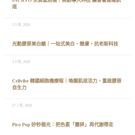
INCRYO 水滴皇后槍｜無創導入科技 讓營養直達肌
底
5 3 月, 2026
光動膠原美白艙｜一站式美白‧嫩膚‧抗老新科技
3 3 月, 2026
Cellvibe 韓國細胞機療程｜喚醒肌底活力，重啟膠原
自生力
27 2 月, 2026
Pico Pop 矽秒極光：把色素「震碎」再代謝帶走