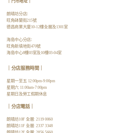
｜
｜
門市地址
:
朗晴坊分店
旺角砵蘭街215號
德昌商業大廈10-12樓全層及1301室
:
海島中心分店
旺角新填地街470號
海島中心8樓03室及10樓03-04室
｜分店服務時間｜
星期一至五 12:00pm-9:00pm
星期六 11:00am-7:00pm
星期日及勞工假期休息
｜
分店電話
｜
朗晴坊10F 全層: 2119 0060
朗晴坊11F 全層: 2337 3348
朗晴坊12F 全層: 2856 5660