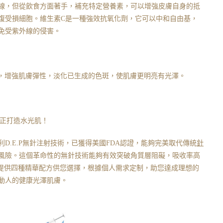
線，但從飲食方面著手，補充特定營養素，可以增強皮膚自身的抵
復受損細胞。維生素C是一種強效抗氧化劑，它可以中和自由基，
免受紫外線的侵害。
成，增強肌膚彈性，淡化已生成的色斑，使肌膚更明亮有光澤。
程－真正打造水光肌！
D.E.P無針注射技術，已獲得美國FDA認證，能夠完美取代傳統
針
風險。這個革命性的無針技術能夠有效突破角質層阻礙，吸收率高
程提供四種精華配方供您選擇，根據個人需求定制，助您達成理想的
動人的健康光澤肌膚。