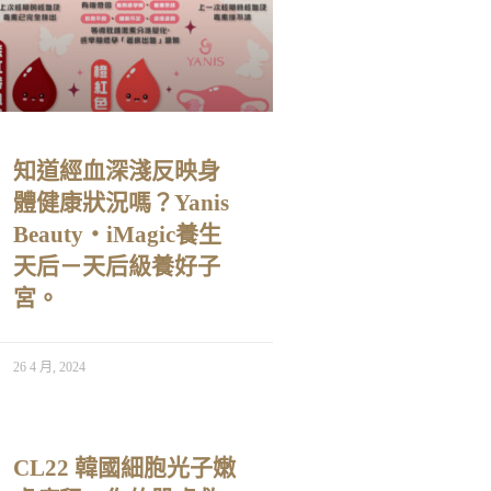
知道經血深淺反映身
體健康狀況嗎？Yanis
Beauty・iMagic養生
天后－天后級養好子
宮。
26 4 月, 2024
CL22 韓國細胞光子嫩