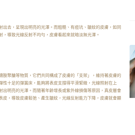
射出去，呈現出明亮的光澤。而粗糙、有痘坑、皺紋的皮膚，如同
射，導致光線反射不均勻，皮膚看起來就暗淡無光澤。
糖胺聚醣等物質，它們共同構成了皮膚的「支架」，維持著皮膚的
彈性十足的彈簧床，能夠將表皮支撐得平滑緊緻，光線照射在上
射出明亮的光澤。而隨著年齡增長或紫外線損傷等原因，真皮層會
表皮，導致皮膚鬆弛、產生皺紋，光線反射能力下降，皮膚就會顯