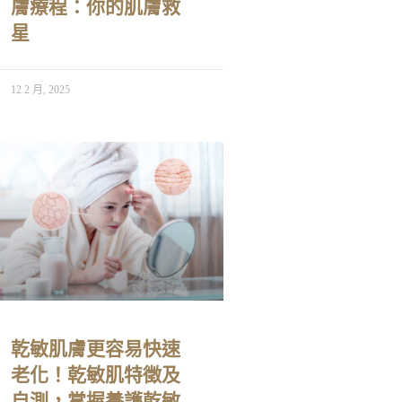
膚療程：你的肌膚救
星
12 2 月, 2025
乾敏肌膚更容易快速
老化！乾敏肌特徵及
自測，掌握養護乾敏