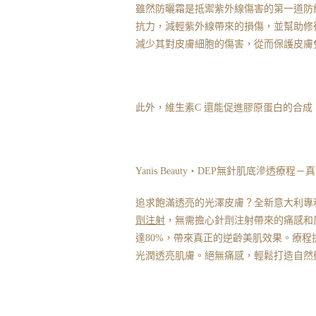
雖然防曬霜是抵禦紫外線傷害的第一道防
抗力，減輕紫外線帶來的損傷，並幫助修
減少其對皮膚細胞的傷害，從而保護皮膚
此外，維生素C 還能促進膠原蛋白的合
Yanis Beauty・DEP無針肌底滲透療
追求飽滿透亮的光澤皮膚？全新意大利專利
劑注射
，無需擔心針劑注射帶來的痛感和
達80%，帶來真正的逆齡美肌效果。療
光潤透亮肌膚。絕無痛感，輕鬆打造自然