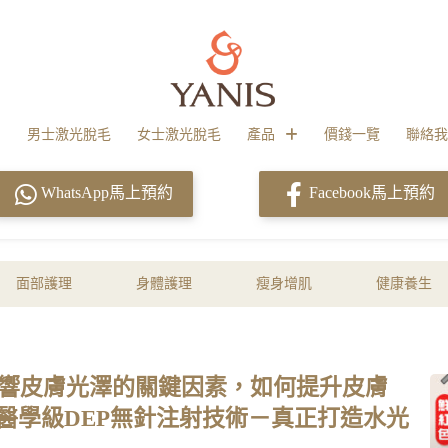
男士激光脫毛
女士激光脫毛
產品
價錢一覽
聯絡我
WhatsApp馬上預約
Facebook馬上預約
面部護理
身體護理
瘦身增肌
健康養生
響皮膚光澤的關鍵因素，如何提升皮膚
uty・醫學級DEP無針注射技術－真正打造水光