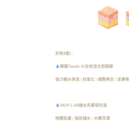
針劑4選1：
韓國Tssoult 4S全效混合型精華
強力鎖水保濕 | 抗氧化 | 細胞再生 | 皮膚
SKIN LAB儲水夾萬填充液
喚醒肌膚 | 強效儲水 | 水嫩亮澤