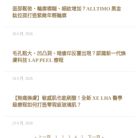
面部鬆弛、輪廓模糊、細紋增加？ALLTIMO 黑金
鈦拉提打造緊緻年輕輪廓
30 6 月, 2026
毛孔粗大、凹凸洞、暗瘡印反覆出現？認識新一代煥
膚科技 LAP PEEL 療程
24 6 月, 2026
【無痛煥膚】敏感肌也能刷酸！全新 XE LHA 醫學
級療程如何打造零瑕疵玻璃肌？
23 6 月, 2026
« 上一頁
1
2
3
4
5
下一頁 »