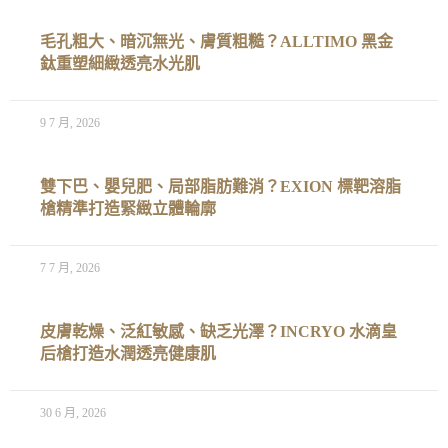
毛孔粗大、暗沉無光、膚質粗糙？ALLTIMO 黑金
鈦重塑細緻透亮水光肌
9 7 月, 2026
雙下巴、嬰兒肥、局部脂肪難消？EXION 標靶溶脂
槍精準打造緊緻立體輪廓
7 7 月, 2026
皮膚乾燥、泛紅敏感、缺乏光澤？INCRYO 水滴皇
后槍打造水潤透亮健康肌
30 6 月, 2026