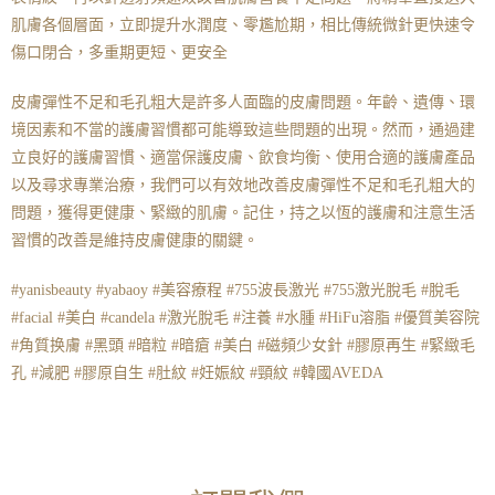
肌膚各個層面，立即提升水潤度、零尷尬期，相比傳統微針更快速令
傷口閉合，多重期更短、更安全
皮膚彈性不足和毛孔粗大是許多人面臨的皮膚問題。年齡、遺傳、環
境因素和不當的護膚習慣都可能導致這些問題的出現。然而，通過建
立良好的護膚習慣、適當保護皮膚、飲食均衡、使用合適的護膚產品
以及尋求專業治療，我們可以有效地改善皮膚彈性不足和毛孔粗大的
問題，獲得更健康、緊緻的肌膚。記住，持之以恆的護膚和注意生活
習慣的改善是維持皮膚健康的關鍵。
#yanisbeauty #yabaoy #美容療程 #755波長激光 #755激光脫毛 #脫毛
#facial #美白 #candela #激光脫毛 #注養 #水腫 #HiFu溶脂 #優質美容院
#角質换膚 #黑頭 #暗粒 #暗瘡 #美白 #磁頻少女針 #膠原再生 #緊緻毛
孔 #減肥 #膠原自生 #肚紋 #妊娠紋 #頸紋 #韓國AVEDA