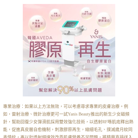
專業治療：如果以上方法無效，可以考慮尋求專業的皮膚治療。例
如，雷射治療、微針治療更可一試Yanis Beauty推出的新生少女磁頻
針，幫助回復少女彈滑肌採用雙效強化技術，以透射RF喺肌底釋出熱
能，促進真皮層自愈機制，刺激膠原再生，縮細毛孔、撲滅歲月紋同
表情紋，再以針透射頻速效改善肌膚營養不足問題，將精華直接送入