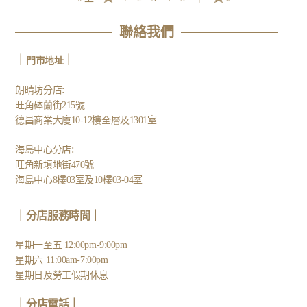
聯絡我們
｜
｜
門市地址
:
朗晴坊分店
旺角砵蘭街215號
德昌商業大廈10-12樓全層及1301室
:
海島中心分店
旺角新填地街470號
海島中心8樓03室及10樓03-04室
｜分店服務時間｜
星期一至五 12:00pm-9:00pm
星期六 11:00am-7:00pm
星期日及勞工假期休息
｜
分店電話
｜