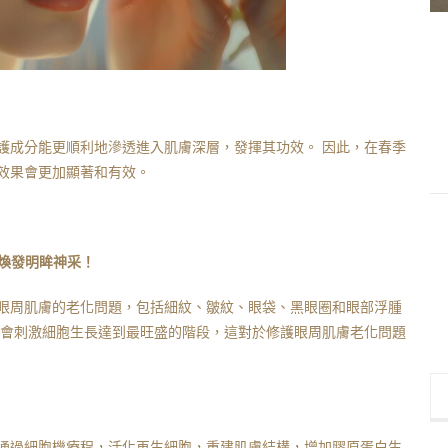
護成分能更順利地滲透進入肌膚深層，發揮其功效。 因此，在春季
效果會更加顯著和有效。
療程，煥發明眸神采！
眼周肌膚的老化問題，包括細紋、皺紋、眼袋、黑眼圈和眼部浮腫
高會刺激細胞生長達到最旺盛的階段，這對於修護眼周肌膚老化問題
通過細胞機療程，活化再生細胞，重建肌膚結構，增加膠原蛋白生