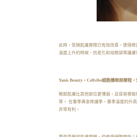
此時，受損肌膚屏障已有效改善，使得修
溫度上升的時候，抗老化和祛眼袋等護膚
Yanis Beauty・Cellvibe細胞機眼部
眼部肌膚比其他部位更薄弱，且容易導致
等。 在春季黃金修護季，春季溫度的升
非常有利。
要改善眼部肌膚問題，從修復細胞開始！