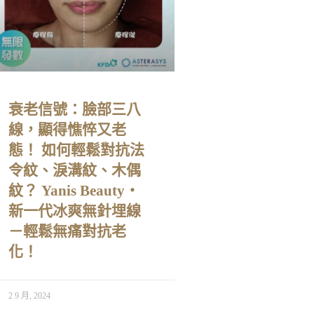
衰老信號：臉部三八
線，顯得憔悴又老
態！ 如何輕鬆對抗法
令紋、淚溝紋、木偶
紋？ Yanis Beauty・
新一代冰爽無針埋線
－輕鬆無痛對抗老
化！
2 9 月, 2024