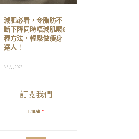
減肥必看，令脂肪不
斷下降同時唔減肌嘅6
種方法，輕鬆做瘦身
達人！
8 6 月, 2023
訂閱我們
Email
*