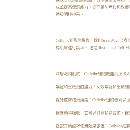
成並提高保濕能力，從而預防老化和改善眼
煥發明眸神采。
Cellvibe細胞修復機，採用SonoWav
標肌膚進行護理。 透過Rhythmical C
深層滋潤肌底：Cellvibe細胞機能真
喚醒和重啟細胞能力：高效喚醒和重啟細
提升皮膚結締組織：Cellvibe細胞機
促進精華吸收：它可以打開輸送管道，促
搭配其他療程使用效果更佳：Cellvib