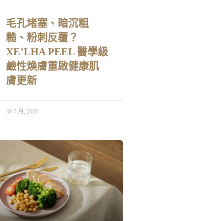
毛孔堵塞、暗沉粗
糙、粉刺反覆？
XE’LHA PEEL 醫學級
鹼性煥膚重啟健康肌
膚更新
30 7 月, 2026