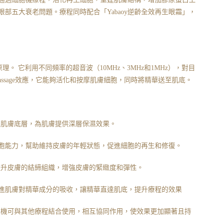
部五大衰老問題。療程同時配合「Yabaoy逆齡全效再生眼霜」，
e治療原理。 它利用不同頻率的超音波（10MHz、3MHz和1MHz），對目
ell Massage效應，它能夠活化和按摩肌膚細胞，同時將精華送至肌底。
正滲入肌膚底層，為肌膚提供深層保濕效果。
胞能力，幫助維持皮膚的年輕狀態，促進細胞的再生和修復。
可以提升皮膚的結締組織，增強皮膚的緊緻度和彈性。
進肌膚對精華成分的吸收，讓精華直達肌底，提升療程的效果
e細胞機可與其他療程結合使用，相互協同作用，使效果更加顯著且持