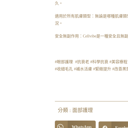
久。
適用於所有肌膚類型：無論是哪種肌膚類型，
況。
安全無副作用：Cellvibe是一種安全且
#眼部護理 #抗衰老 #科學抗衰 #美容療程 #脫毛
#收細毛孔 #補水活膚 #緊緻提升 #改善黑頭粉刺 #
分類 :
面部護理
WhatsApp
Faceb