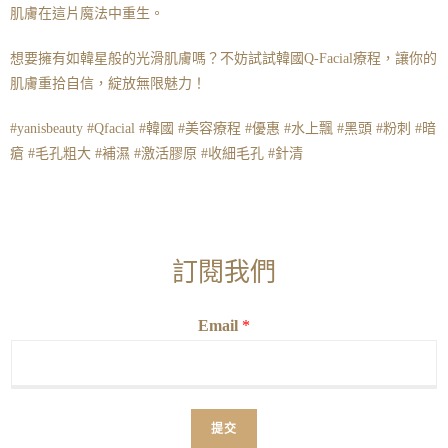
肌膚在這片魔法中重生。
想要擁有如韓星般的光滑肌膚嗎？不妨試試韓國Q-Facial療程，讓你的
肌膚重拾自信，綻放無限魅力！
#yanisbeauty #Qfacial #韓國 #美容療程 #優惠 #水上飄 #黑頭 #粉刺 #暗
瘡 #毛孔粗大 #補濕 #激活膠原 #收細毛孔 #針清
訂閱我們
Email
*
提交