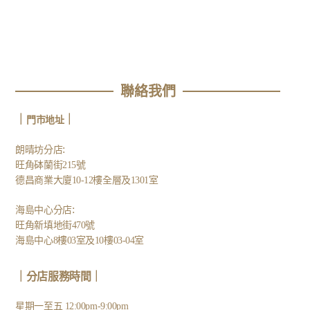
聯絡我們
｜
｜
門市地址
:
朗晴坊分店
旺角砵蘭街215號
德昌商業大廈10-12樓全層及1301室
:
海島中心分店
旺角新填地街470號
海島中心8樓03室及10樓03-04室
｜分店服務時間｜
星期一至五 12:00pm-9:00pm