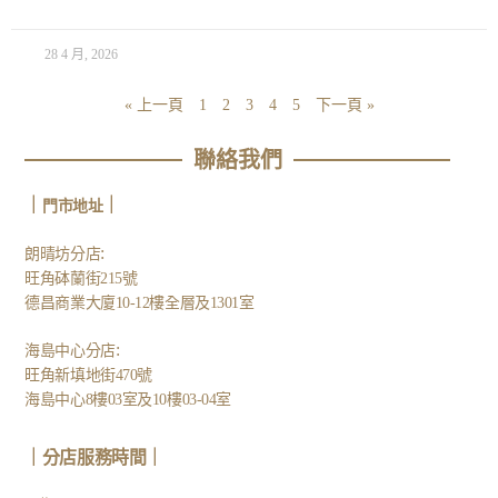
28 4 月, 2026
« 上一頁
1
2
3
4
5
下一頁 »
聯絡我們
｜
｜
門市地址
:
朗晴坊分店
旺角砵蘭街215號
德昌商業大廈10-12樓全層及1301室
:
海島中心分店
旺角新填地街470號
海島中心8樓03室及10樓03-04室
｜分店服務時間｜