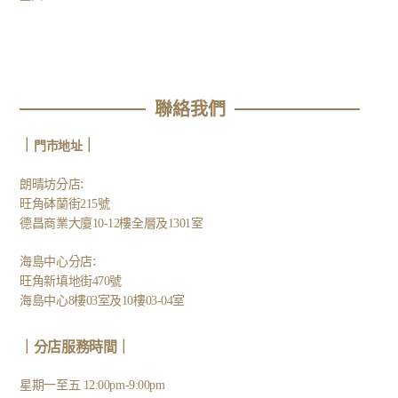
聯絡我們
｜
｜
門市地址
:
朗晴坊分店
旺角砵蘭街215號
德昌商業大廈10-12樓全層及1301室
:
海島中心分店
旺角新填地街470號
海島中心8樓03室及10樓03-04室
｜分店服務時間｜
星期一至五 12:00pm-9:00pm