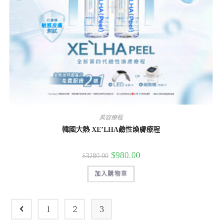
美容療程
韓國大熱 XE’LHA鹼性煥膚療程
$
980.00
$
3280.00
加入購物車
1
2
3