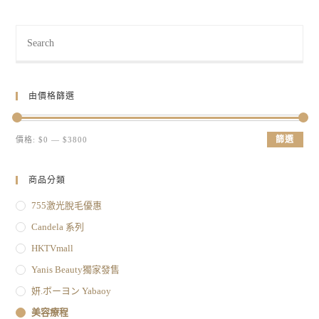
由價格篩選
篩選
價格:
$0
—
$3800
商品分類
755激光脫毛優惠
Candela 系列
HKTVmall
Yanis Beauty獨家發售
妍.ボーヨン Yabaoy
美容療程