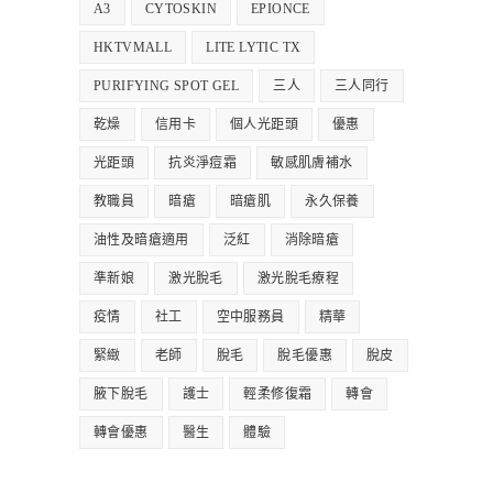
A3
CYTOSKIN
EPIONCE
HKTVMALL
LITE LYTIC TX
PURIFYING SPOT GEL
三人
三人同行
乾燥
信用卡
個人光距頭
優惠
光距頭
抗炎淨痘霜
敏感肌膚補水
教職員
暗瘡
暗瘡肌
永久保養
油性及暗瘡適用
泛紅
消除暗瘡
準新娘
激光脫毛
激光脫毛療程
疫情
社工
空中服務員
精華
緊緻
老師
脫毛
脫毛優惠
脫皮
腋下脫毛
護士
輕柔修復霜
轉會
轉會優惠
醫生
體驗