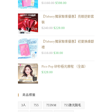
$
1160.00
$
598.00
【Yabaoy獨家聯乘優惠】亮眼逆齡套
裝
$
240.00
$
228.00
【Yabaoy獨家聯乘優惠】初夏煥膚獻
禮
$
116.00
$
38.00
Pico Pop 矽秒極光療程 （全面）
$
328.00
商品標籤
3人
755
755NM
755激光脫毛