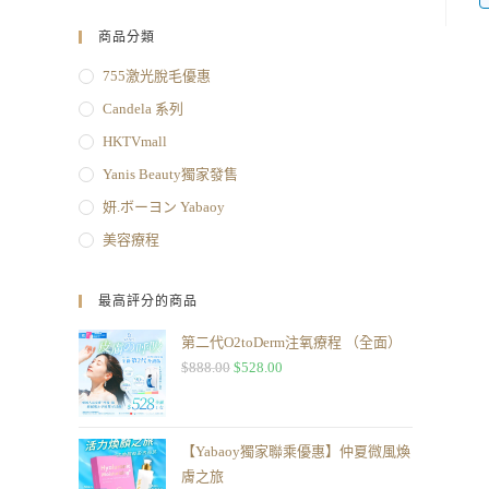
商品分類
755激光脫毛優惠
Candela 系列
HKTVmall
Yanis Beauty獨家發售
妍.ボーヨン Yabaoy
美容療程
最高評分的商品
第二代O2toDerm注氧療程 （全面）
$
888.00
$
528.00
【Yabaoy獨家聯乘優惠】仲夏微風煥
膚之旅