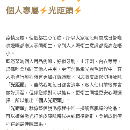
首頁
>
Candela 系列
>
個人專屬
光距頭
個人專屬
光距頭
疫情反覆，個個都提心吊膽，所以大家呢段時間成日掛喺
嘴邊嘅都喺消毒同衛生，令到人人嘅衛生意識都提高左唔
小。
既然某啲個人用品例如：好似牙刷、止汗劑、內衣等等，
您都唔會想同其他人共用，更何況係激光脫毛過程中，客
人喺進行療程時有更加好嘅體驗，同您嘅皮膚密切接觸嘅
「光距頭」
。
雖然我哋每日都會消毒，客人使用前後亦會
做好清潔，
但係您絕對可以擁有，更衛生同埋更安心嘅選
擇，
所以推出
「
個人光距頭
」
。
「
光距頭」
就係整個脫毛療程中唯一接觸您肌膚的物品。
可以確保激光打落皮膚嘅時候達到精準距離，
令到成個療
程得到最佳嘅效果。