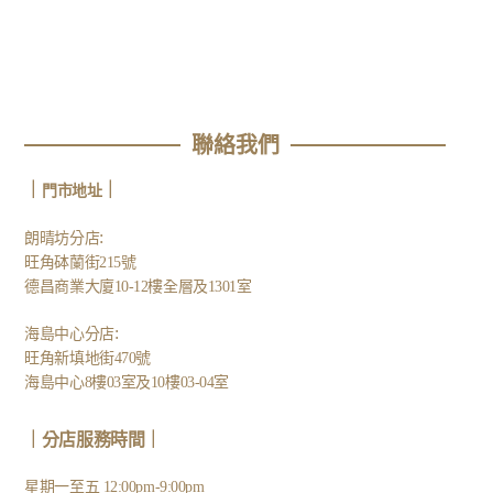
聯絡我們
｜
｜
門市地址
:
朗晴坊分店
旺角砵蘭街215號
德昌商業大廈10-12樓全層及1301室
:
海島中心分店
旺角新填地街470號
海島中心8樓03室及10樓03-04室
｜分店服務時間｜
星期一至五 12:00pm-9:00pm