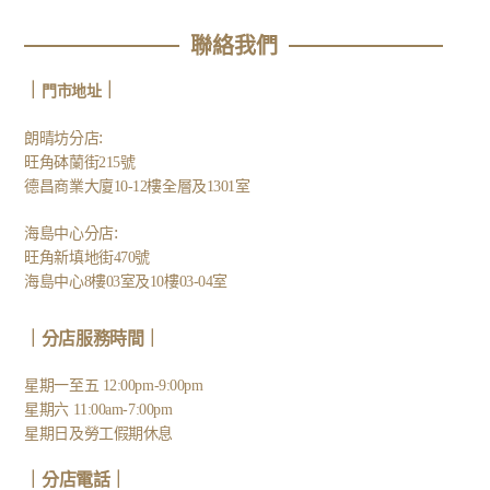
聯絡我們
｜
｜
門市地址
:
朗晴坊分店
旺角砵蘭街215號
德昌商業大廈10-12樓全層及1301室
:
海島中心分店
旺角新填地街470號
海島中心8樓03室及10樓03-04室
｜分店服務時間｜
星期一至五 12:00pm-9:00pm
星期六 11:00am-7:00pm
星期日及勞工假期休息
｜
分店電話
｜