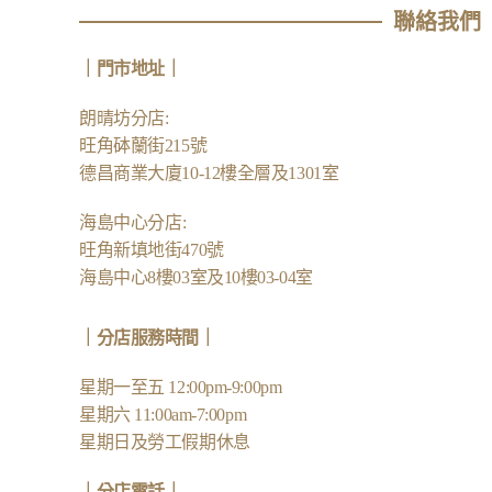
聯絡我們
｜
門市地址
｜
朗晴坊分店
:
旺角砵蘭街215號
德昌商業大廈10-12樓全層及1301室
海島中心分店
:
旺角新填地街470號
海島中心8樓03室及10樓03-04室
｜分店服務時間｜
星期一至五 12:00pm-9:00pm
星期六 11:00am-7:00pm
星期日及勞工假期休息
｜
分店電話
｜