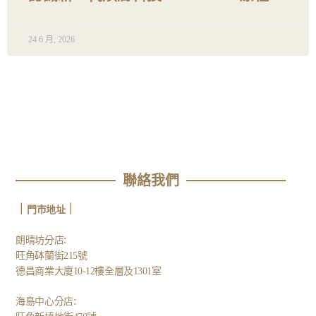
24 6 月, 2026
聯絡我們
｜
｜
門市地址
:
朗晴坊分店
旺角砵蘭街215號
德昌商業大廈10-12樓全層及1301室
:
海島中心分店