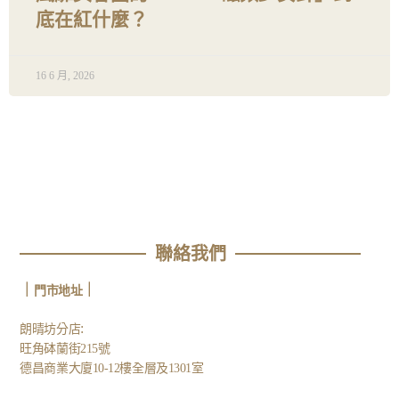
底在紅什麼？
16 6 月, 2026
聯絡我們
｜
｜
門市地址
:
朗晴坊分店
旺角砵蘭街215號
德昌商業大廈10-12樓全層及1301室