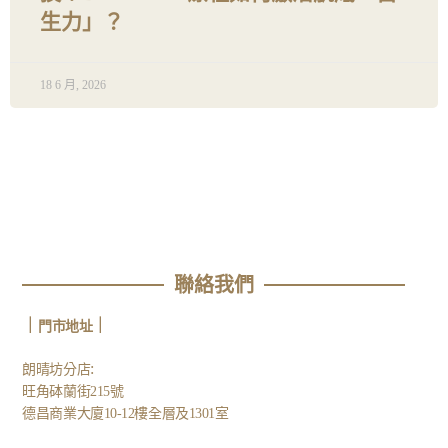
生力」？
18 6 月, 2026
聯絡我們
｜
｜
門市地址
:
朗晴坊分店
旺角砵蘭街215號
德昌商業大廈10-12樓全層及1301室