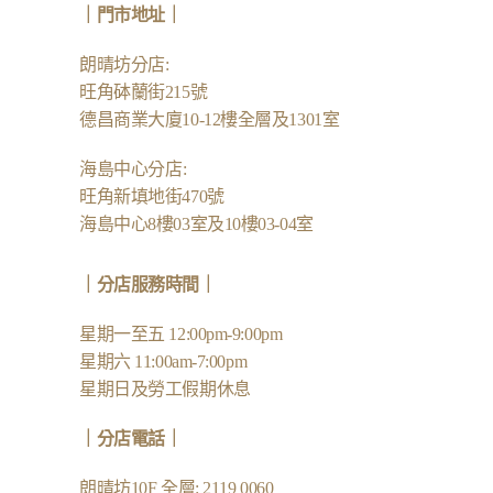
｜
門市地址
｜
朗晴坊分店
:
旺角砵蘭街215號
德昌商業大廈10-12樓全層及1301室
海島中心分店
:
旺角新填地街470號
海島中心8樓03室及10樓03-04室
｜分店服務時間｜
星期一至五 12:00pm-9:00pm
星期六 11:00am-7:00pm
星期日及勞工假期休息
｜
分店電話
｜
朗晴坊10F 全層: 2119 0060