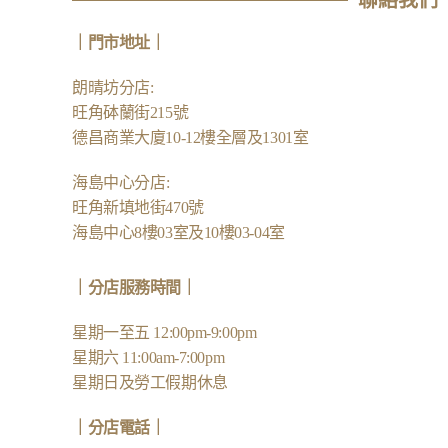
聯絡我們
｜
門市地址
｜
朗晴坊分店
:
旺角砵蘭街215號
德昌商業大廈10-12樓全層及1301室
海島中心分店
:
旺角新填地街470號
海島中心8樓03室及10樓03-04室
｜分店服務時間｜
星期一至五 12:00pm-9:00pm
星期六 11:00am-7:00pm
星期日及勞工假期休息
｜
分店電話
｜