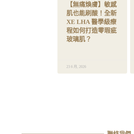
【無痛煥膚】敏感
肌也能刷酸！全新
XE LHA 醫學級療
程如何打造零瑕疵
玻璃肌？
23 6 月, 2026