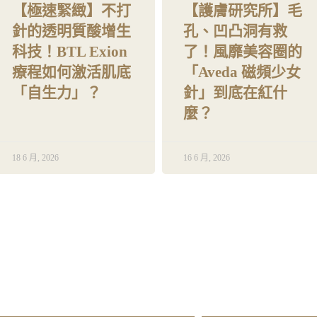
【極速緊緻】不打
【護膚研究所】毛
針的透明質酸增生
孔、凹凸洞有救
科技！BTL Exion
了！風靡美容圈的
療程如何激活肌底
「Aveda 磁頻少女
「自生力」？
針」到底在紅什
麼？
18 6 月, 2026
16 6 月, 2026