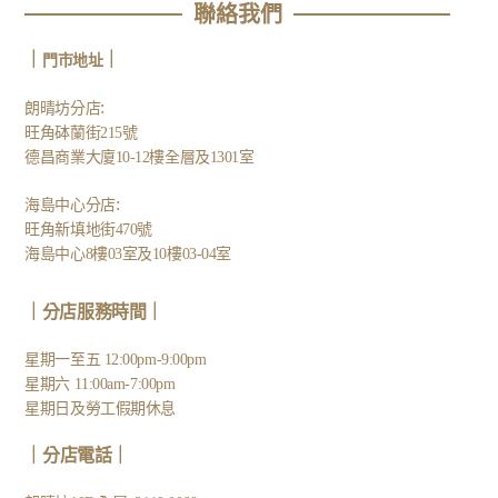
聯絡我們
｜
｜
門市地址
:
朗晴坊分店
旺角砵蘭街215號
德昌商業大廈10-12樓全層及1301室
:
海島中心分店
旺角新填地街470號
海島中心8樓03室及10樓03-04室
｜分店服務時間｜
星期一至五 12:00pm-9:00pm
星期六 11:00am-7:00pm
星期日及勞工假期休息
｜
分店電話
｜