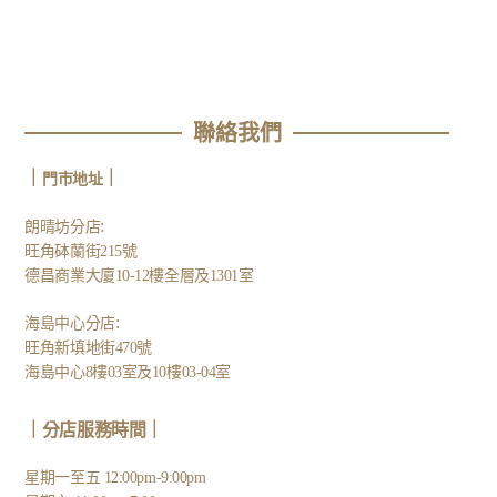
聯絡我們
｜
｜
門市地址
:
朗晴坊分店
旺角砵蘭街215號
德昌商業大廈10-12樓全層及1301室
:
海島中心分店
旺角新填地街470號
海島中心8樓03室及10樓03-04室
｜分店服務時間｜
星期一至五 12:00pm-9:00pm