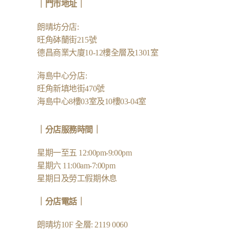
｜
門市地址
｜
朗晴坊分店
:
旺角砵蘭街215號
德昌商業大廈10-12樓全層及1301室
海島中心分店
:
旺角新填地街470號
海島中心8樓03室及10樓03-04室
｜分店服務時間｜
星期一至五 12:00pm-9:00pm
星期六 11:00am-7:00pm
星期日及勞工假期休息
｜
分店電話
｜
朗晴坊10F 全層: 2119 0060