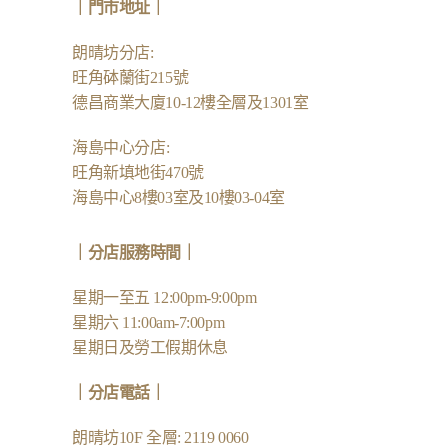
｜
門市地址
｜
朗晴坊分店
:
旺角砵蘭街215號
德昌商業大廈10-12樓全層及1301室
海島中心分店
:
旺角新填地街470號
海島中心8樓03室及10樓03-04室
｜分店服務時間｜
星期一至五 12:00pm-9:00pm
星期六 11:00am-7:00pm
星期日及勞工假期休息
｜
分店電話
｜
朗晴坊10F 全層: 2119 0060