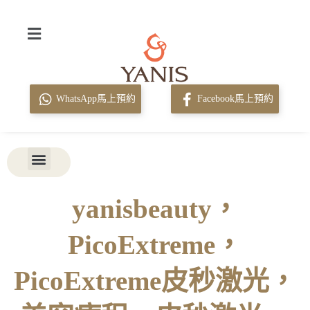
WhatsApp馬上預約
Facebook馬上預約
yanisbeauty，
PicoExtreme，
PicoExtreme皮秒激光，