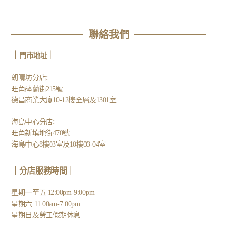
聯絡我們
｜
｜
門市地址
:
朗晴坊分店
旺角砵蘭街215號
德昌商業大廈10-12樓全層及1301室
:
海島中心分店
旺角新填地街470號
海島中心8樓03室及10樓03-04室
｜分店服務時間｜
星期一至五 12:00pm-9:00pm
星期六 11:00am-7:00pm
星期日及勞工假期休息