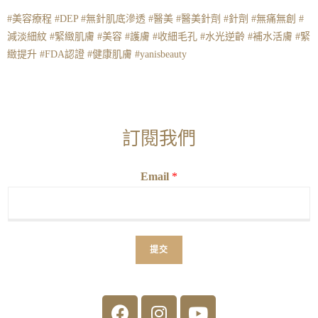
#美容療程 #DEP #無針肌底滲透 #醫美 #醫美針劑 #針劑 #無痛無創 #
減淡細紋 #緊緻肌膚 #美容 #護膚 #收細毛孔 #水光逆齡 #補水活膚 #緊
緻提升 #FDA認證 #健康肌膚 #yanisbeauty
訂閱我們
Email
*
提交