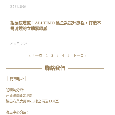
5 5 月, 2026
拒絕疲憊感：ALLTIMO 黑金鈦提升療程，打造不
需濾鏡的立體緊緻感
28 4 月, 2026
« 上一頁
1
2
3
4
5
下一頁 »
聯絡我們
｜
｜
門市地址
:
朗晴坊分店
旺角砵蘭街215號
德昌商業大廈10-12樓全層及1301室
:
海島中心分店