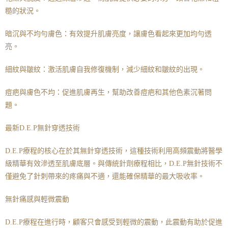
糙的狀況。
暗沉與不均勻膚色：有效提升肌膚亮度，讓膚色看起來更加均勻透
亮。
細紋與皺紋：激活肌膚自我修復機制，減少細紋和皺紋的出現。
痘疤與膚色不均：促進肌膚再生，幫助改善痘疤和其他色素沉著問
題。
最新D.E.P無針穿透技術
D.E.P療程的核心在於其無針穿透技術，這種技術利用高頻震動將醫學
級精華有效滲透至肌膚底層。與傳統針劑療程相比，D.E.P無針技術不
僅避免了針刺帶來的疼痛與不適，還能確保精華的最大吸收率。
無針痛感與輕微震動
D.E.P療程在進行時，顧客只會感受到輕微的震動，此震動有助於促進