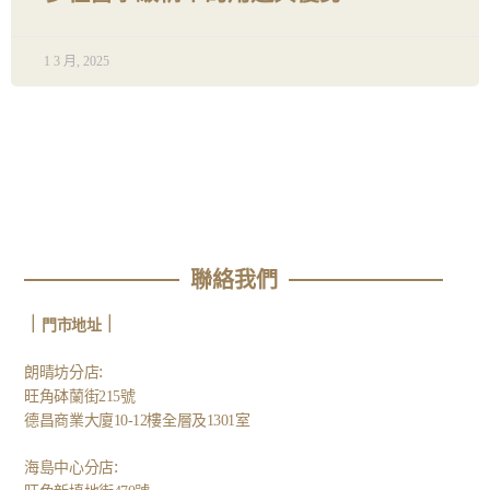
1 3 月, 2025
聯絡我們
｜
｜
門市地址
:
朗晴坊分店
旺角砵蘭街215號
德昌商業大廈10-12樓全層及1301室
:
海島中心分店