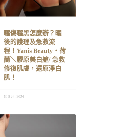
曬傷曬黑怎麼辦？曬
後的護理及急救流
程！Yanis Beauty・荷
蘭＼膠原美白艙/ 急救
修復肌膚，還原淨白
肌！
19 8 月, 2024