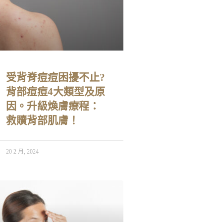
受背脊痘痘困擾不止?
背部痘痘4大類型及原
因。升級煥膚療程：
救贖背部肌膚！
20 2 月, 2024