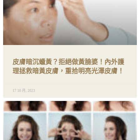
皮膚暗沉蠟黃？拒絕做黃臉婆！內外護
理拯救暗黃皮膚，重拾明亮光澤皮膚！
17 10 月, 2023