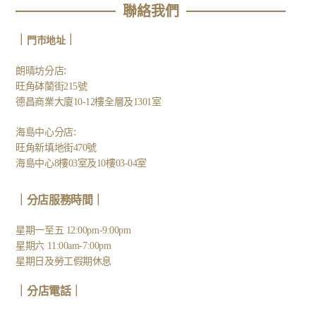
聯絡我們
｜
｜
門市地址
:
朗晴坊分店
旺角砵蘭街215號
德昌商業大廈10-12樓全層及1301室
:
海島中心分店
旺角新填地街470號
海島中心8樓03室及10樓03-04室
｜分店服務時間｜
星期一至五 12:00pm-9:00pm
星期六 11:00am-7:00pm
星期日及勞工假期休息
｜
分店電話
｜