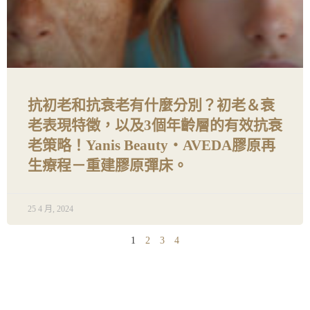
抗初老和抗衰老有什麼分別？初老＆衰
老表現特徵，以及3個年齡層的有效抗衰
老策略！Yanis Beauty・AVEDA膠原再
生療程－重建膠原彈床。
25 4 月, 2024
1
2
3
4