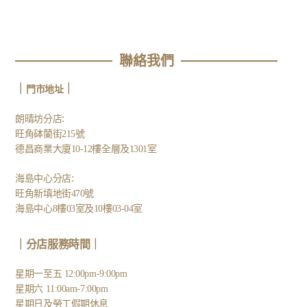
聯絡我們
｜
｜
門市地址
:
朗晴坊分店
旺角砵蘭街215號
德昌商業大廈10-12樓全層及1301室
:
海島中心分店
旺角新填地街470號
海島中心8樓03室及10樓03-04室
｜分店服務時間｜
星期一至五 12:00pm-9:00pm
星期六 11:00am-7:00pm
星期日及勞工假期休息