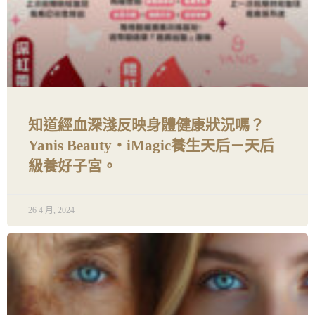
知道經血深淺反映身體健康狀況嗎？
Yanis Beauty・iMagic養生天后－天后
級養好子宮。
26 4 月, 2024