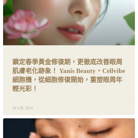
鎖定春季黃金修復期，更徹底改善眼周
肌膚老化跡象！ Yanis Beauty・Cellvibe
細胞機，從細胞修復開始，重塑眼周年
輕光彩！
29 4 月, 2024