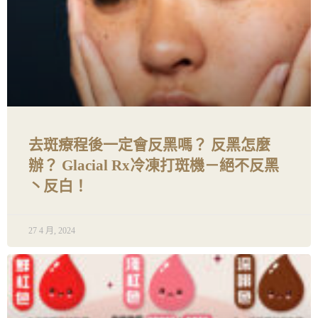
去斑療程後一定會反黑嗎？ 反黑怎麼
辦？ Glacial Rx冷凍打斑機－絕不反黑
丶反白！
27 4 月, 2024