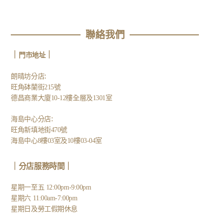
聯絡我們
｜
｜
門市地址
:
朗晴坊分店
旺角砵蘭街215號
德昌商業大廈10-12樓全層及1301室
:
海島中心分店
旺角新填地街470號
海島中心8樓03室及10樓03-04室
｜分店服務時間｜
星期一至五 12:00pm-9:00pm
星期六 11:00am-7:00pm
星期日及勞工假期休息