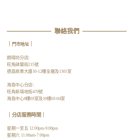
聯絡我們
｜
｜
門市地址
:
朗晴坊分店
旺角砵蘭街215號
德昌商業大廈10-12樓全層及1301室
:
海島中心分店
旺角新填地街470號
海島中心8樓03室及10樓03-04室
｜分店服務時間｜
星期一至五 12:00pm-9:00pm
星期六 11:00am-7:00pm